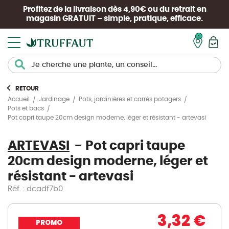
Profitez de la livraison dès 4,90€ ou du retrait en
magasin
GRATUIT
– simple, pratique, efficace.
Mon pan
RETOUR
Accueil
Jardinage
Pots, jardinières et carrés potagers
Pots et bacs
Pot capri taupe 20cm design moderne, léger et résistant - artevasi
ARTEVASI
Pot capri taupe
20cm design moderne, léger et
résistant - artevasi
Réf. : dcadf7b0
3,32 €
PROMO