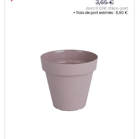
3,65 €
dont 0.00€ d’éco-part
+ frais de port estimés :
6,90 €
Skip
to
the
end
of
the
images
gallery