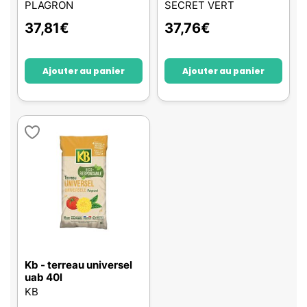
PLAGRON
SECRET VERT
37,81
€
37,76
€
Ajouter au panier
Ajouter au panier
Kb - terreau universel
uab 40l
KB