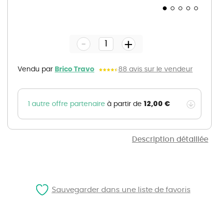
Skip
to
the
-
beginning
+
of
the
images
gallery
Vendu par
Brico Travo
88 avis sur le vendeur
12,00 €
1 autre offre partenaire
à partir de
Description détaillée
Sauvegarder dans une liste de favoris