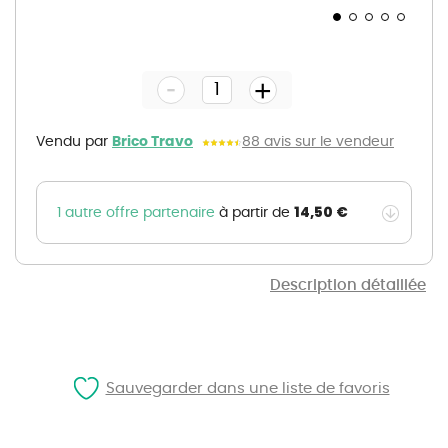
Skip
to
the
-
beginning
+
of
the
images
gallery
Vendu par
Brico Travo
88 avis sur le vendeur
14,50 €
1 autre offre partenaire
à partir de
Description détaillée
Sauvegarder dans une liste de favoris