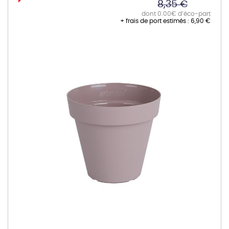
8,35 €
dont 0.00€ d’éco-part
+ frais de port estimés :
6,90 €
Skip
to
the
end
of
the
images
gallery