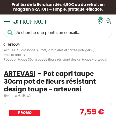
Profitez de la livraison dès 4,90€ ou du retrait en
magasin
GRATUIT
– simple, pratique, efficace.
Mon pan
RETOUR
Accueil
Jardinage
Pots, jardinières et carrés potagers
Pots et bacs
Pot capri taupe 30cm pot de fleurs résistant design taupe - artevasi
ARTEVASI
Pot capri taupe
30cm pot de fleurs résistant
design taupe - artevasi
Réf. : fe7066b2
7,59 €
PROMO