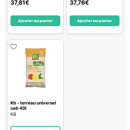
37,81
€
37,76
€
Ajouter au panier
Ajouter au panier
Kb - terreau universel
uab 40l
KB