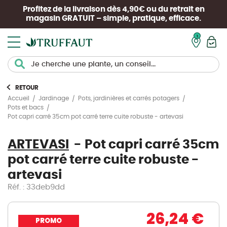
Profitez de la livraison dès 4,90€ ou du retrait en
magasin
GRATUIT
– simple, pratique, efficace.
Mon pan
RETOUR
Accueil
Jardinage
Pots, jardinières et carrés potagers
Pots et bacs
Pot capri carré 35cm pot carré terre cuite robuste - artevasi
ARTEVASI
Pot capri carré 35cm
pot carré terre cuite robuste -
artevasi
Réf. : 33deb9dd
26,24 €
PROMO