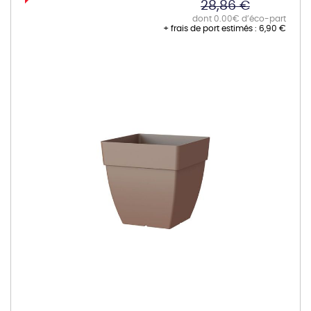
28,86 €
dont 0.00€ d’éco-part
+ frais de port estimés :
6,90 €
Skip
to
the
end
of
the
images
gallery