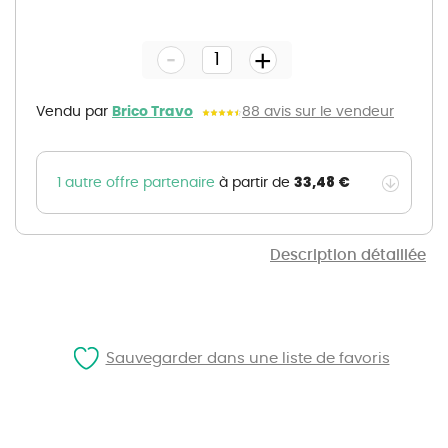
Skip
to
the
-
beginning
+
of
the
images
gallery
Vendu par
Brico Travo
88 avis sur le vendeur
33,48 €
1 autre offre partenaire
à partir de
Description détaillée
Sauvegarder dans une liste de favoris