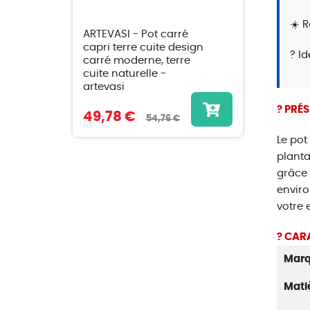
☀️ R
ARTEVASI - Pot carré
capri terre cuite design
? Id
carré moderne, terre
cuite naturelle -
artevasi
? PRÉ
49,78 €
54,76 €
Le pot
planta
grâce 
enviro
votre 
? CAR
Mar
Mati