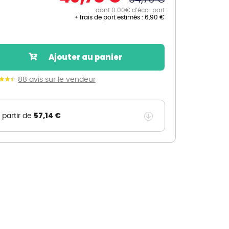
dont 0.00€ d’éco-part
Nos marques de la nature
+ frais de port estimés :
6,90 €
Découvrez nos marques
Mon potager
Nos marques de la nature
Ajouter au panier
Ventes éphémères de plantes
88 avis sur le vendeur
57,14 €
 partir de