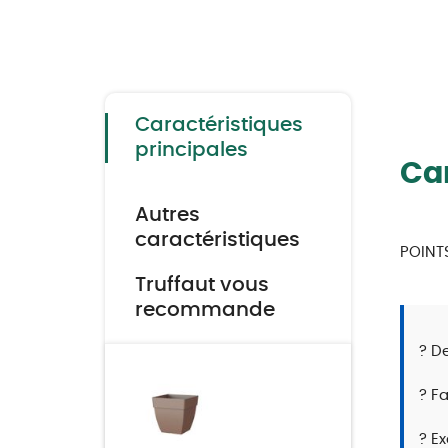
Skip
to
the
beginning
of
the
Caractéristiques
images
gallery
principales
Car
Autres
caractéristiques
POINT
Truffaut vous
recommande
? D
? Fa
?️ E