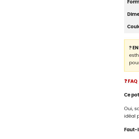
For
Dime
Coul
? EN
esth
pour
❓ FAQ
Ce pot
Oui, s
idéal p
Faut-i