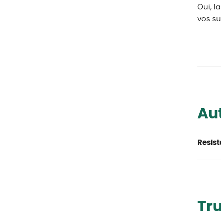
Oui, l
vos su
Aut
Resist
Tr