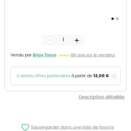
Skip
to
the
-
beginning
+
of
the
images
gallery
Vendu par
Brico Travo
88 avis sur le vendeur
12,00 €
2 autres offres partenaires
à partir de
Description détaillée
Sauvegarder dans une liste de favoris