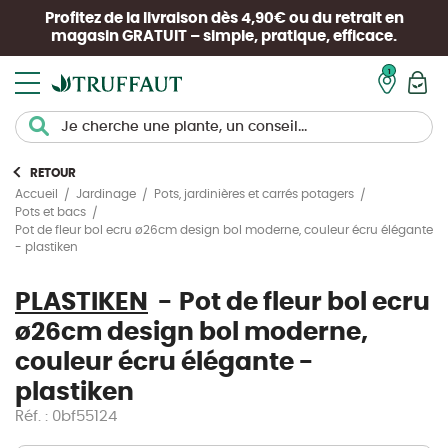
Profitez de la livraison dès 4,90€ ou du retrait en
magasin
GRATUIT
– simple, pratique, efficace.
Mon pan
RETOUR
Accueil
Jardinage
Pots, jardinières et carrés potagers
Pots et bacs
Pot de fleur bol ecru ø26cm design bol moderne, couleur écru élégante
- plastiken
PLASTIKEN
Pot de fleur bol ecru
ø26cm design bol moderne,
couleur écru élégante -
plastiken
Réf. : 0bf55124