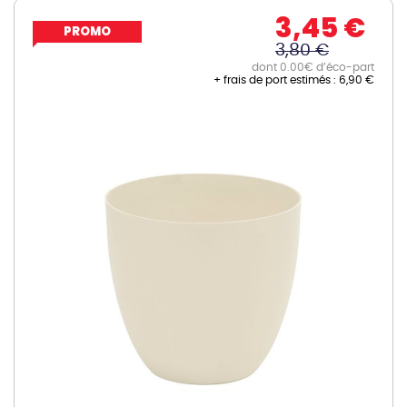
3,45 €
PROMO
3,80 €
dont 0.00€ d’éco-part
+ frais de port estimés :
6,90 €
Skip
to
the
end
of
the
images
gallery