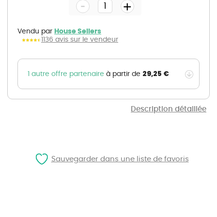
-
beginning
+
of
the
images
gallery
Vendu par
House Sellers
1136 avis sur le vendeur
29,25 €
1 autre offre partenaire
à partir de
Description détaillée
Sauvegarder dans une liste de favoris