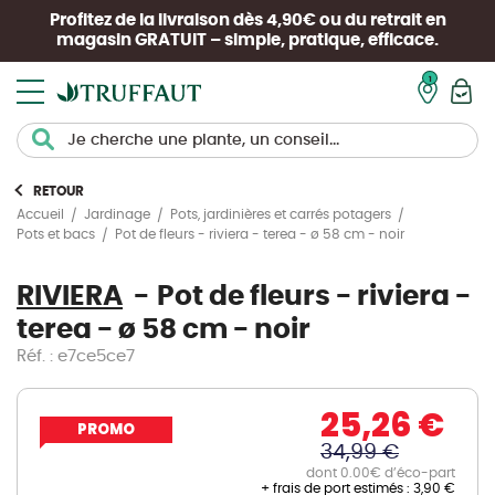
Profitez de la livraison dès 4,90€ ou du retrait en
magasin
GRATUIT
– simple, pratique, efficace.
Mon pan
RETOUR
Accueil
Jardinage
Pots, jardinières et carrés potagers
Pot de fleurs - riviera - terea - ø 58 cm - noir
Pots et bacs
RIVIERA
Pot de fleurs - riviera -
terea - ø 58 cm - noir
Réf. : e7ce5ce7
25,26 €
PROMO
34,99 €
dont 0.00€ d’éco-part
+ frais de port estimés :
3,90 €