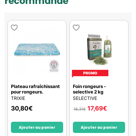
recommande
PROMO
Plateau rafraîchissant
Foin rongeurs -
pour rongeurs.
selective 2 kg
TRIXIE
SELECTIVE
30,80
€
17,69
€
18,31
€
Ajouter au panier
Ajouter au panier