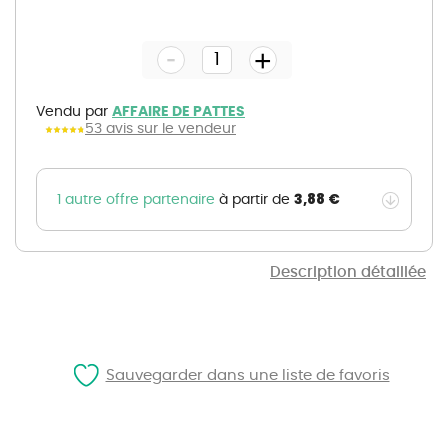
Skip
to
the
-
beginning
+
of
the
images
gallery
Vendu par
AFFAIRE DE PATTES
53 avis sur le vendeur
3,88 €
1 autre offre partenaire
à partir de
Description détaillée
Sauvegarder dans une liste de favoris