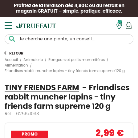
Profitez de la livraison dès 4,90€ ou du retrait en
magasin
GRATUIT
– simple, pratique, efficace.
Mon pan
RETOUR
Accueil
Animalerie
Rongeurs et petits mammifères
Alimentation
Friandises rabbit muncher lapins - tiny friends farm supreme 120 g
TINY FRIENDS FARM
Friandises
rabbit muncher lapins - tiny
friends farm supreme 120 g
Réf. : 6256d033
2,99 €
PROMO