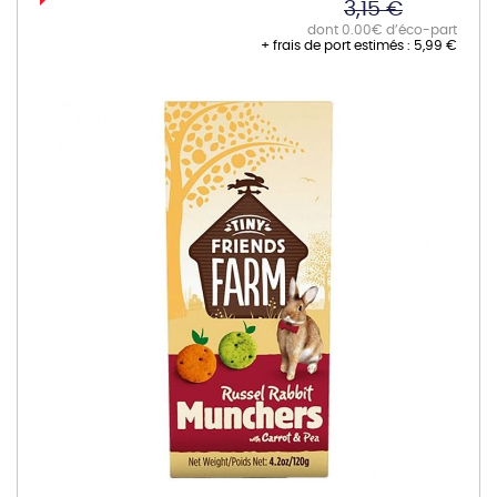
3,15 €
dont 0.00€ d’éco-part
+ frais de port estimés :
5,99 €
Skip
to
the
end
of
the
images
gallery