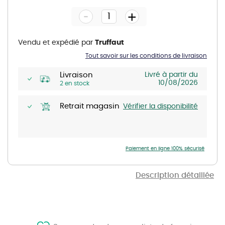
the
-
beginning
+
of
the
images
gallery
Vendu et expédié par
Truffaut
Tout savoir sur les conditions de livraison
Livraison
Livré à partir du
10/08/2026
2 en stock
Retrait magasin
Vérifier la disponibilité
Paiement en ligne 100% sécurisé
Description détaillée