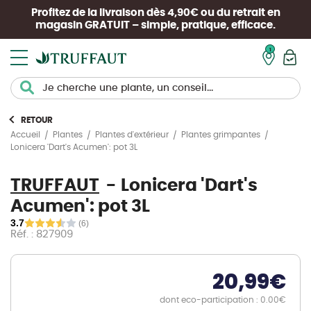
Profitez de la livraison dès 4,90€ ou du retrait en
magasin
GRATUIT
– simple, pratique, efficace.
Mon pan
RETOUR
Accueil
Plantes
Plantes d'extérieur
Plantes grimpantes
Lonicera 'Dart's Acumen': pot 3L
TRUFFAUT
Lonicera 'Dart's
Acumen': pot 3L
3.7
(6)
Réf. : 827909
20,99
€
dont eco-participation : 0.00€