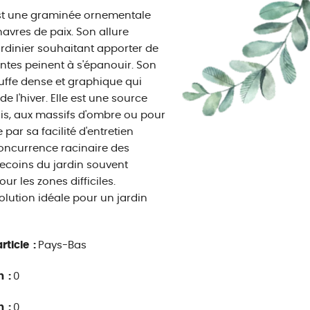
 est une graminée ornementale
avres de paix. Son allure
ardinier souhaitant apporter de
ntes peinent à s'épanouir. Son
touffe dense et graphique qui
 l'hiver. Elle est une source
is, aux massifs d'ombre ou pour
 par sa facilité d'entretien
 concurrence racinaire des
ecoins du jardin souvent
r les zones difficiles.
solution idéale pour un jardin
rticle :
Pays-Bas
n :
0
n :
0