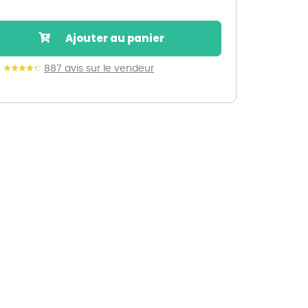
Nos marques de la nature
Découvrez nos marques
Ajouter au panier
Mon potager
Nos marques de la nature
887 avis sur le vendeur
Ventes éphémères de plantes