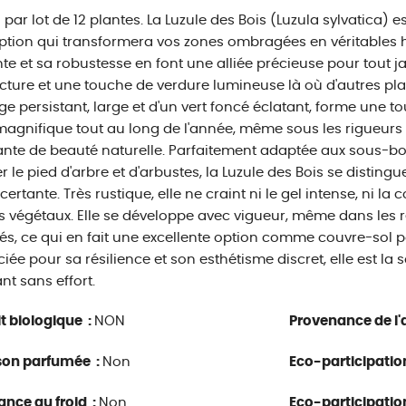
par lot de 12 plantes. La Luzule des Bois (Luzula sylvatica)
ption qui transformera vos zones ombragées en véritables h
te et sa robustesse en font une alliée précieuse pour tout j
ucture et une touche de verdure lumineuse là où d'autres pla
age persistant, large et d'un vert foncé éclatant, forme une 
magnifique tout au long de l'année, même sous les rigueurs de
nte de beauté naturelle. Parfaitement adaptée aux sous-bo
er le pied d'arbre et d'arbustes, la Luzule des Bois se distingue
ertante. Très rustique, elle ne craint ni le gel intense, ni la
 végétaux. Elle se développe avec vigueur, même dans les r
és, ce qui en fait une excellente option comme couvre-sol pou
iée pour sa résilience et son esthétisme discret, elle est la 
ant sans effort.
t biologique :
NON
Provenance de l'a
son parfumée :
Non
Eco-participatio
ance au froid :
Non
Eco-participatio