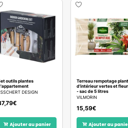
et outils plantes
Terreau rempotage plan
'appartement
d'intérieur vertes et fleu
- sac de 5 litres
ESSCHERT DESIGN
VILMORIN
37,79
€
15,59
€
Ajouter au panier
Ajouter au panie