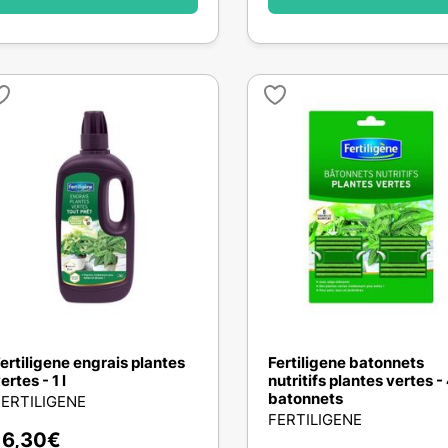
ertiligene engrais plantes
Fertiligene batonnets
ertes - 1 l
nutritifs plantes vertes -
batonnets
FERTILIGENE
FERTILIGENE
16,30
€