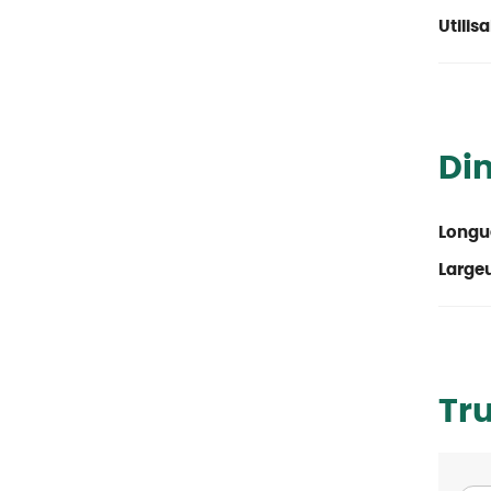
Utilis
Di
Longu
Large
Tr