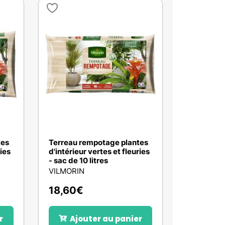
tes
Terreau rempotage plantes
ries
d'intérieur vertes et fleuries
- sac de 10 litres
VILMORIN
18,60
€
r
Ajouter au panier