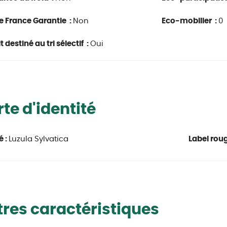
e France Garantie :
Non
Eco-mobilier :
0
 destiné au tri sélectif :
Oui
te d'identité
é :
Luzula Sylvatica
Label roug
res caractéristiques