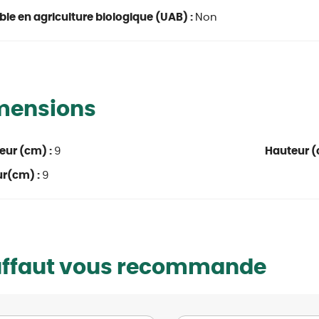
able en agriculture biologique (UAB) :
Non
mensions
eur (cm) :
9
Hauteur (
ur(cm) :
9
uffaut vous recommande