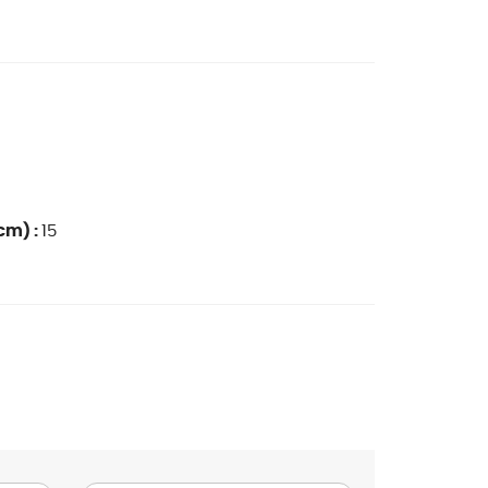
cm) :
15