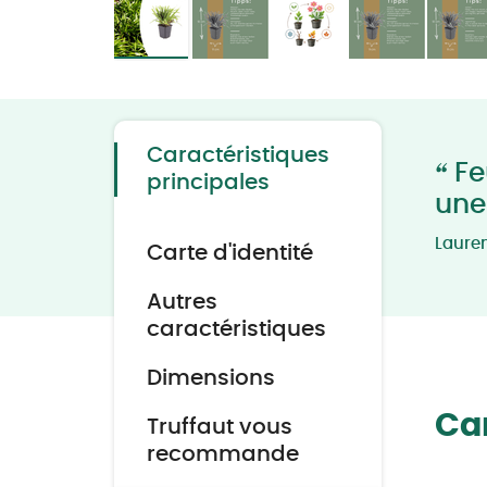
Skip
to
the
beginning
of
the
Caractéristiques
images
“
Feu
gallery
principales
une
Laure
Carte d'identité
Autres
caractéristiques
Dimensions
Car
Truffaut vous
recommande