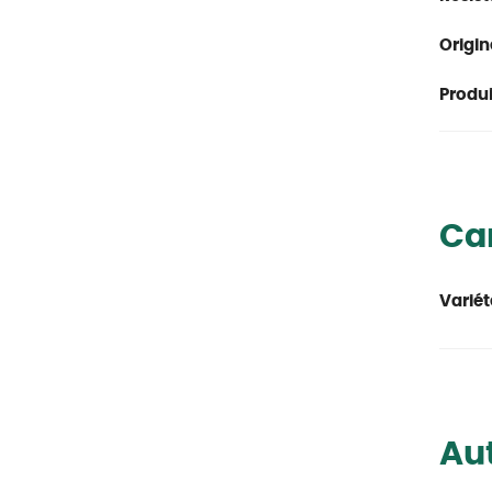
Origin
Produit
Car
Variét
Aut