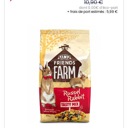
10,90 €
dont 0.00€ d’éco-part
+ frais de port estimés :
5,99 €
Skip
to
the
end
of
the
images
gallery