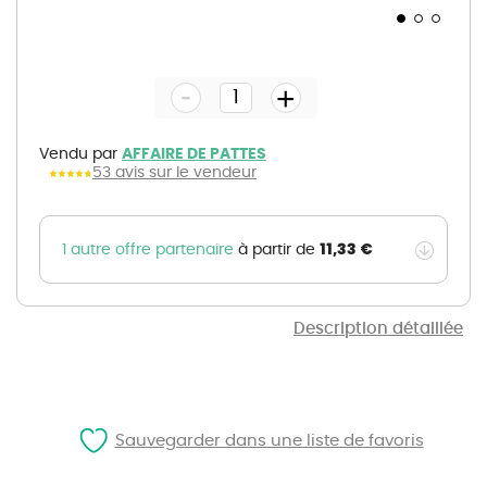
Skip
to
the
-
beginning
+
of
the
images
gallery
Vendu par
AFFAIRE DE PATTES
53 avis sur le vendeur
11,33 €
1 autre offre partenaire
à partir de
Description détaillée
Sauvegarder dans une liste de favoris