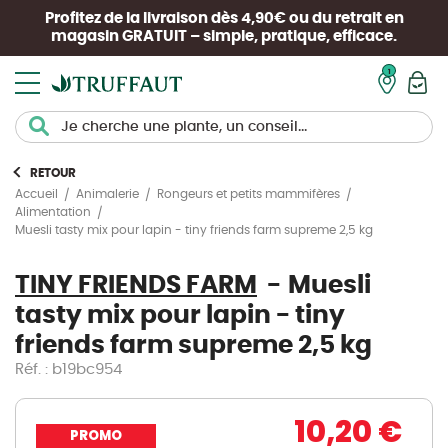
Profitez de la livraison dès 4,90€ ou du retrait en
magasin
GRATUIT
– simple, pratique, efficace.
Mon pan
RETOUR
Accueil
Animalerie
Rongeurs et petits mammifères
Alimentation
Muesli tasty mix pour lapin - tiny friends farm supreme 2,5 kg
TINY FRIENDS FARM
Muesli
tasty mix pour lapin - tiny
friends farm supreme 2,5 kg
Réf. : b19bc954
10,20 €
PROMO