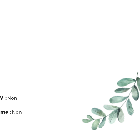
V :
Non
ême :
Non