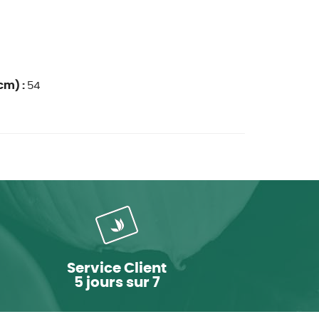
cm) :
54
Service Client
5 jours sur 7