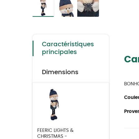
Skip
to
the
beginning
of
the
Caractéristiques
images
gallery
principales
Car
Dimensions
BONHO
Couleu
Proven
FEERIC LIGHTS &
CHRISTMAS -