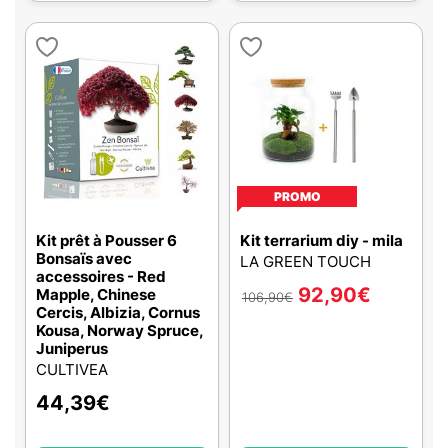
PROMO
Kit prêt à Pousser 6
Kit terrarium diy - mila
Bonsaïs avec
LA GREEN TOUCH
accessoires - Red
92,90
€
Mapple, Chinese
106,90
€
Cercis, Albizia, Cornus
Kousa, Norway Spruce,
Juniperus
CULTIVEA
44,39
€