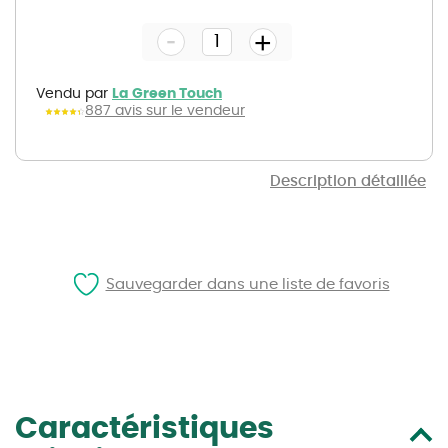
to
the
-
beginning
+
of
the
images
gallery
Vendu par
La Green Touch
887 avis sur le vendeur
Description détaillée
Sauvegarder dans une liste de favoris
Caractéristiques