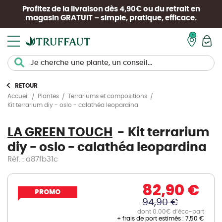
Profitez de la livraison dès 4,90€ ou du retrait en
magasin
GRATUIT
– simple, pratique, efficace.
Mon pan
RETOUR
Accueil
Plantes
Terrariums et compositions
Kit terrarium diy - oslo - calathéa leopardina
LA GREEN TOUCH
Kit terrarium
diy - oslo - calathéa leopardina
Réf. : a87fb31c
82,90 €
PROMO
94,90 €
dont 0.00€ d’éco-part
+ frais de port estimés :
7,50 €