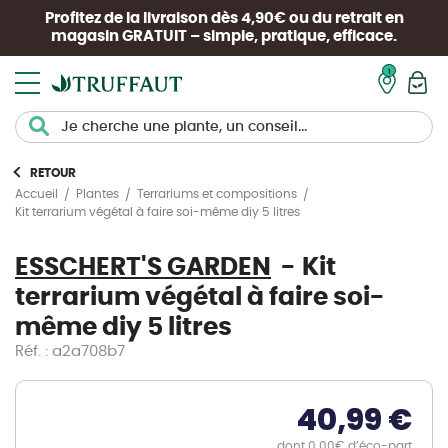
Profitez de la livraison dès 4,90€ ou du retrait en
magasin
GRATUIT
– simple, pratique, efficace.
Mon pan
RETOUR
Accueil
Plantes
Terrariums et compositions
Kit terrarium végétal à faire soi-même diy 5 litres
ESSCHERT'S GARDEN
Kit
terrarium végétal à faire soi-
même diy 5 litres
Réf. : a2a708b7
40,99 €
dont 0.00€ d’éco-part