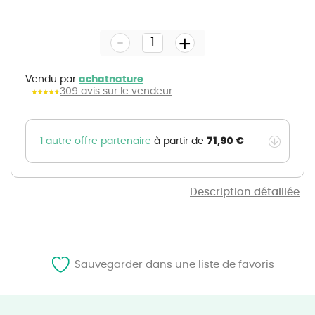
Skip
to
the
-
beginning
+
of
the
images
gallery
Vendu par
achatnature
309 avis sur le vendeur
71,90 €
1 autre offre partenaire
à partir de
Description détaillée
Sauvegarder dans une liste de favoris