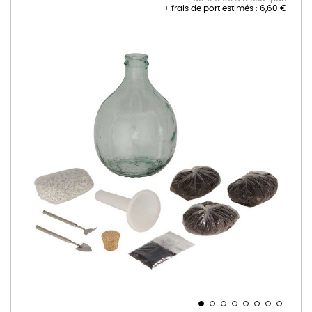
+ frais de port estimés :
6,60 €
Skip
to
the
end
of
the
images
gallery