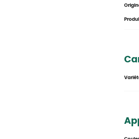
Origin
Produit
Car
Variét
Ap