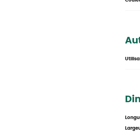
Couleu
Aut
Utilis
Di
Longu
Large