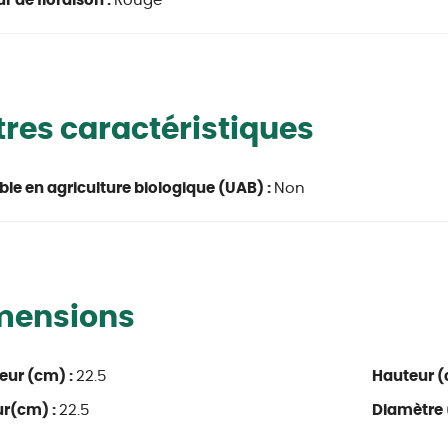
r de floraison :
Rouge
res caractéristiques
able en agriculture biologique (UAB) :
Non
mensions
eur (cm) :
22.5
Hauteur (
ur(cm) :
22.5
Diamètre 