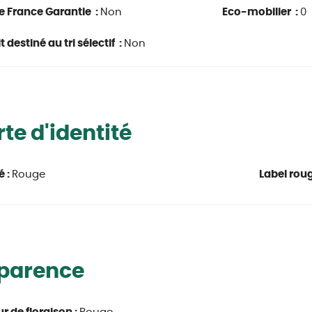
e France Garantie :
Non
Eco-mobilier :
0
 destiné au tri sélectif :
Non
te d'identité
é :
Rouge
Label roug
parence