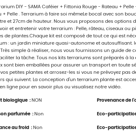
rrarium DIY - SAMA Caféier + Fittonia Rouge - Rateau + Pelle 
 + Pelle . Terrarium à faire soi mêmeLe bocal avec son bo
re et 27cm de hauteur. Nous vous proposons des options d'
oir et entretenir votre terrarium : Pelle, râteau, ciseaux ou p
és de plantes.Chaque kit est composé de tout ce qui est néc
ium : un jardin miniature quasi-autonome et autosuffisant. 
! Très simple à réaliser, nous vous fournissons un guide de c
aciliter la tâche. Tous nos kits terrariums sont préparés à 
 sont bien emballées pour assurer un transport en toute séc
 vos petites plantes et arrosez-les si vous ne prévoyez pas 
urs qui suivent. La conception d'un terrarium plante est acce
en ligne pour en savoir plus ou visualisez notre vidéo.
t biologique :
NON
Provenance de l'a
son parfumée :
Non
Eco-participatio
ance au froid :
Non
Eco-participatio