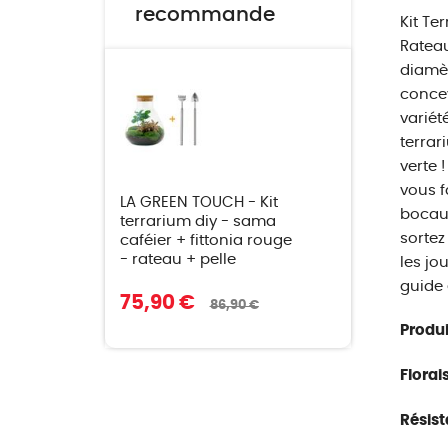
recommande
Kit Te
Rateau
diamèt
concev
variét
terrar
verte 
vous f
LA GREEN TOUCH - Kit
bocaux
terrarium diy - sama
sortez
caféier + fittonia rouge
- rateau + pelle
les jo
guide 
75,90 €
86,90 €
Produi
Florai
Résist