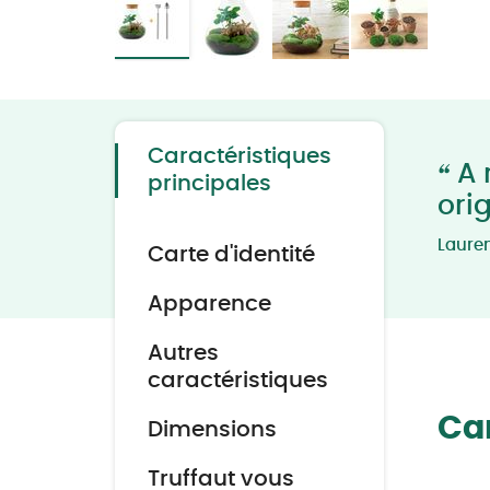
Skip
to
the
beginning
of
the
Caractéristiques
images
“
A 
gallery
principales
ori
Laure
Carte d'identité
Apparence
Autres
caractéristiques
Car
Dimensions
Truffaut vous