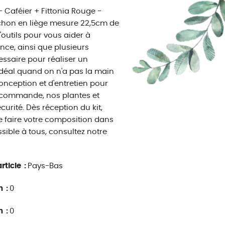
- Caféier + Fittonia Rouge -
uchon en liège mesure 22,5cm de
outils pour vous aider à
ince, ainsi que plusieurs
essaire pour réaliser un
Idéal quand on n'a pas la main
onception et d'entretien pour
la commande, nos plantes et
urité. Dès réception du kit,
de faire votre composition dans
ssible à tous, consultez notre
rticle :
Pays-Bas
n :
0
n :
0