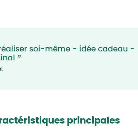
réaliser soi-même - idée cadeau -
”
ginal
nt
actéristiques principales