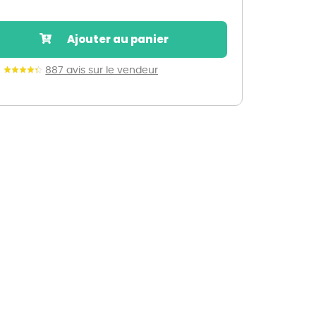
Nos marques de la nature
Découvrez nos marques
Ajouter au panier
Mon potager
Nos marques de la nature
887 avis sur le vendeur
Ventes éphémères de plantes