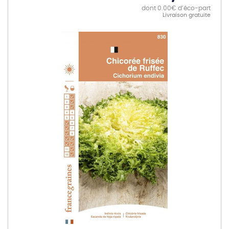
dont 0.00€ d’éco-part
Livraison gratuite
Skip
to
the
end
of
the
images
gallery
Skip