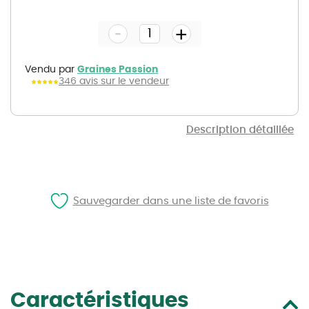
to
the
-
beginning
+
of
the
images
gallery
Vendu par
Graines Passion
346 avis sur le vendeur
Description détaillée
Sauvegarder dans une liste de favoris
Caractéristiques