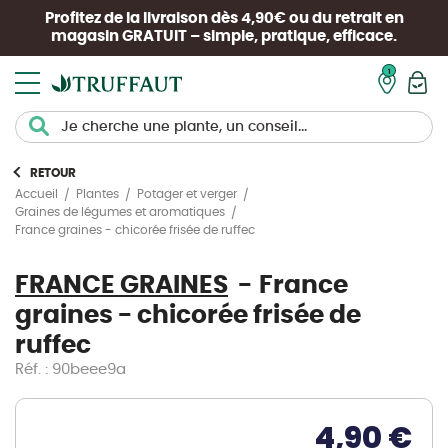
Profitez de la livraison dès 4,90€ ou du retrait en
magasin
GRATUIT
– simple, pratique, efficace.
Mon pan
RETOUR
Accueil
Plantes
Potager et verger
Graines de légumes et aromatiques
France graines - chicorée frisée de ruffec
FRANCE GRAINES
France
graines - chicorée frisée de
ruffec
Réf. : 90beee9a
4,90 €