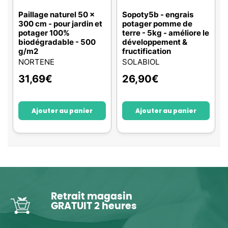
Paillage naturel 50 x
Sopoty5b - engrais
300 cm - pour jardin et
potager pomme de
potager 100%
terre - 5kg - améliore le
biodégradable - 500
développement &
g/m2
fructification
NORTENE
SOLABIOL
31,69
€
26,90
€
Ajouter au panier
Ajouter au panier
Retrait magasin
GRATUIT 2 heures