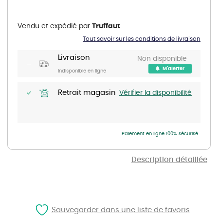
Skip
to
the
Vendu et expédié par
Truffaut
beginning
of
Tout savoir sur les conditions de livraison
the
images
gallery
Livraison
Non disponible
M'alerter
Indisponible en ligne
Retrait magasin
Vérifier la disponibilité
Paiement en ligne 100% sécurisé
Description détaillée
Sauvegarder dans une liste de favoris