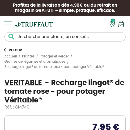
Profitez de la livraison dès 4,90€ ou du retrait en
magasin
GRATUIT
– simple, pratique, efficace.
Mon pan
RETOUR
Accueil
Plantes
Potager et verger
Graines de légumes et aromatiques
Recharge lingot® de tomate rose - pour potager Véritable®
VERITABLE
Recharge lingot® de
tomate rose - pour potager
Véritable®
Réf. : 814740
7,95 €