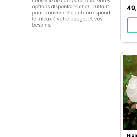
conseillé de comparer différentes
de saison
3
49
options disponibles chez Truffaut
Camelia
3
pour trouver celle qui correspond
le mieux à votre budget et vos
Chrysanthemum
3
besoins.
Lysimachia
3
Magnolia
3
Oxalis
3
Primula
3
Renoncule
3
Scaevola
3
Senecio
3
Tulbaghia
3
Zinnia
3
Allium
2
Alysse
2
Anigozanthos
2
Hibi