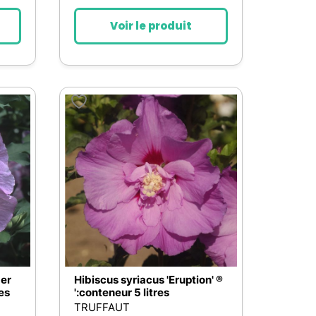
Voir le produit
der
Hibiscus syriacus 'Eruption' ®
res
':conteneur 5 litres
TRUFFAUT