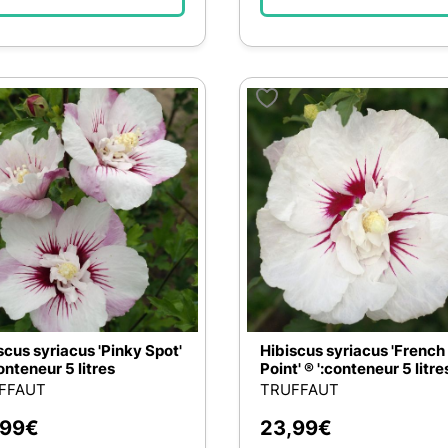
scus syriacus 'Pinky Spot'
Hibiscus syriacus 'French
conteneur 5 litres
Point' ® ':conteneur 5 litre
FFAUT
TRUFFAUT
,99
€
23,99
€