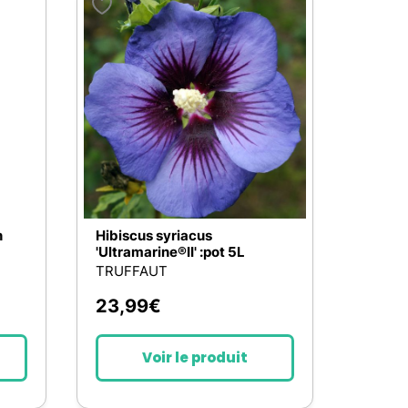
n
Hibiscus syriacus
'Ultramarine®II' :pot 5L
TRUFFAUT
23,99
€
Voir le produit