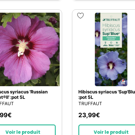
scus syriacus 'Russian
Hibiscus syriacus 'Sup'Blu
t®II' :pot 5L
:pot 5L
FFAUT
TRUFFAUT
,99
€
23,99
€
Voir le produit
Voir le produit