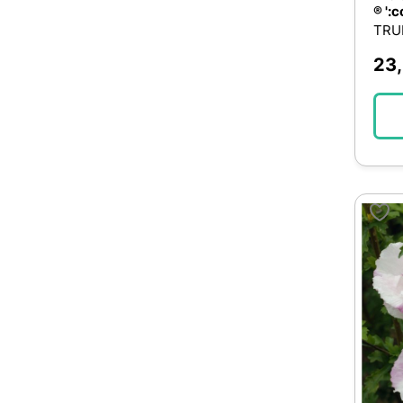
Autres chrysanthèmes
® ':
2
TRU
Brachycome
2
23
Buddleja
2
Calendula
2
Calocephalus
2
Chamaecyparis elwood
2
Cyclamens
2
Fargesia
2
Géranium
2
Lys
2
Mimosa
2
Myosotis
2
Rose d'inde
2
Tabac
2
Acacia
1