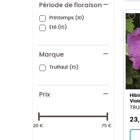
Période de floraison
Tradescantia
12
Rudbeckia
11
Printemps
10
Cyclamen
10
Eté
15
Dahlia
10
Hedera
10
Lobelia
10
Marque
Ficoide
9
Truffaut
15
Gazania
9
Pentas
9
Portulaca
9
Prix
Hibi
Pourpier
9
Viole
TRU
Jacinthe
8
Alstroemeria
7
23
20 €
75 €
Calibrachoa
7
Canna
7