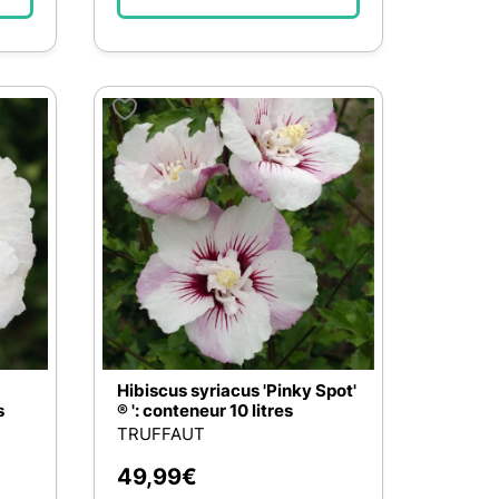
Hibiscus syriacus 'Pinky Spot'
s
® ': conteneur 10 litres
TRUFFAUT
49,99
€