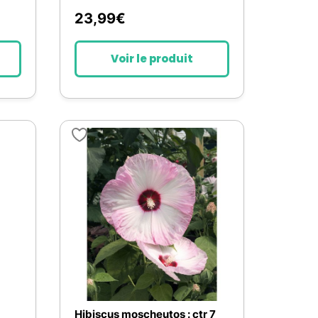
23,99
€
Voir le produit
Hibiscus moscheutos : ctr 7