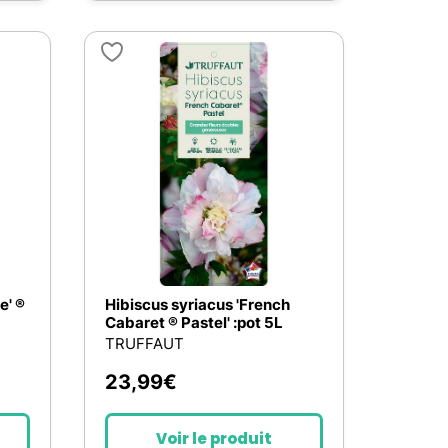
e' ®
Hibiscus syriacus 'French
Cabaret ® Pastel' :pot 5L
TRUFFAUT
23,99
€
Voir le produit