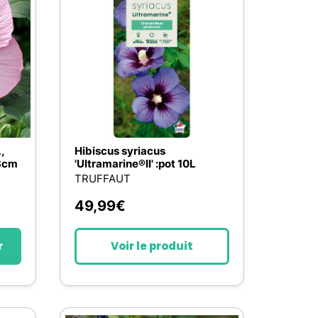
Nos marques de la nature
Découvrez nos marques
Mon potager
Nos marques de la nature
Ventes éphémères de plantes
,
Hibiscus syriacus
23cm
'Ultramarine®II' :pot 10L
TRUFFAUT
49,99
€
r
Voir le produit