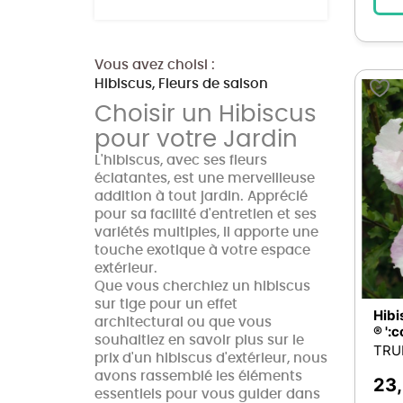
Chlorophytum
7
Cinéraire
7
Vous avez choisi :
Géranium à feuillage
7
Hibiscus, Fleurs de saison
Lantana
7
Choisir un Hibiscus
Pensée
7
pour votre Jardin
Abutilon
6
L'hibiscus, avec ses fleurs
éclatantes, est une merveilleuse
Celosia
6
addition à tout jardin. Apprécié
Muflier
6
pour sa facilité d'entretien et ses
variétés multiples, il apporte une
Nemesia
6
touche exotique à votre espace
Péquerette
6
extérieur.
Que vous cherchiez un hibiscus
Viola cornuta
6
sur tige pour un effet
Hibi
Bidens
5
architectural ou que vous
® ':
souhaitiez en savoir plus sur le
Cupressus
5
TRU
prix d'un hibiscus d'extérieur, nous
Euryops
5
avons rassemblé les éléments
23
essentiels pour vous guider dans
Lierre
5