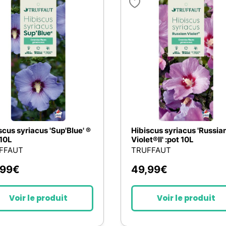
scus syriacus 'Sup'Blue' ®
Hibiscus syriacus 'Russia
 10L
Violet®II' :pot 10L
FFAUT
TRUFFAUT
,99
€
49,99
€
Voir le produit
Voir le produit