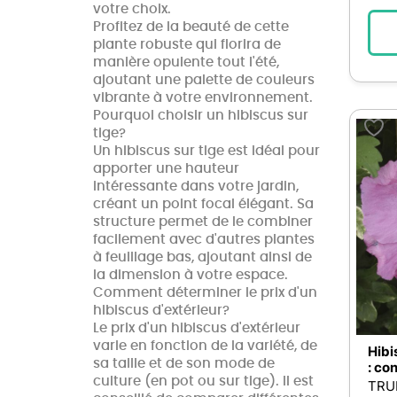
votre choix.
Muguet
5
Profitez de la beauté de cette
plante robuste qui florira de
Narcisse
5
manière opulente tout l'été,
Primevère
5
ajoutant une palette de couleurs
vibrante à votre environnement.
éillet d'inde
5
Pourquoi choisir un hibiscus sur
Bacopa
4
tige?
Un hibiscus sur tige est idéal pour
Capucine
4
apporter une hauteur
Cosmos
4
intéressante dans votre jardin,
créant un point focal élégant. Sa
Diascia
4
structure permet de le combiner
Echeveria
4
facilement avec d'autres plantes
à feuillage bas, ajoutant ainsi de
Gerbera
4
la dimension à votre espace.
Ipomée
4
Comment déterminer le prix d'un
hibiscus d'extérieur?
Sanvitalia
4
Le prix d'un hibiscus d'extérieur
Veronica
4
varie en fonction de la variété, de
Hibi
sa taille et de son mode de
Asparagus
3
: co
culture (en pot ou sur tige). Il est
TRU
Autres plantes et fleurs