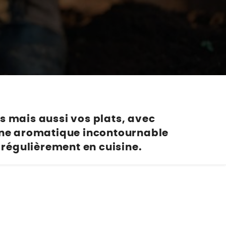
plantes
Nos marques de la nature
Découvrez nos marques
Mon potager
Nos marques de la nature
Ventes éphémères de plantes
s mais aussi vos plats, avec
t une aromatique incontournable
r régulièrement en cuisine.