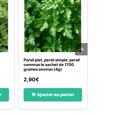
Persil plat, persil simple, persil
Persil à g
commun le sachet de 1700
hâtif le s
graines environ (4g)
environ (0
2,90
€
5,90
€
r
Ajouter au panier
Aj