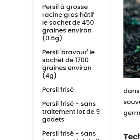
Persil à grosse
racine gros hâtif
le sachet de 450
graines environ
(0.6g)
Persil 'bravour' le
sachet de 1700
graines environ
(4g)
Persil frisé
dans 
souve
Persil frisé - sans
traitement lot de 9
germi
godets
Persil frisé - sans
Tec