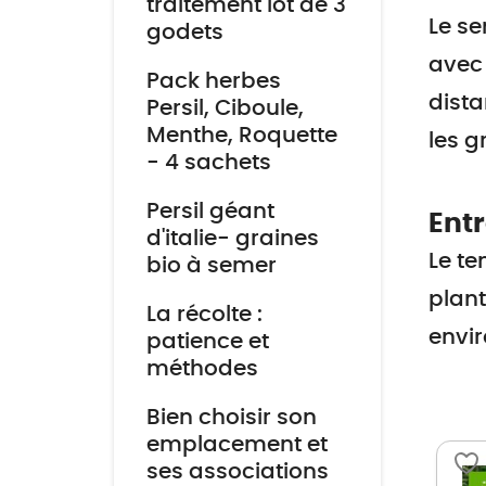
traitement lot de 3
Le se
godets
avec 
Pack herbes
dista
Persil, Ciboule,
Menthe, Roquette
les g
- 4 sachets
Persil géant
Ent
d'italie- graines
Le te
bio à semer
plant
La récolte :
envir
patience et
méthodes
Bien choisir son
emplacement et
ses associations