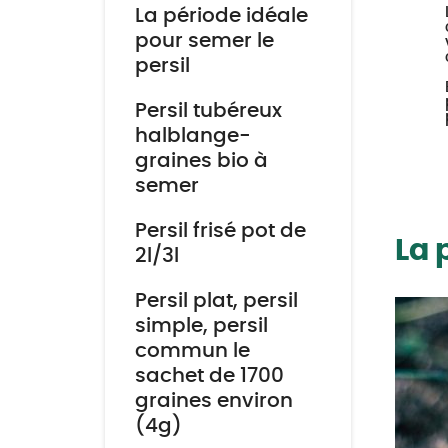
La période idéale
pour semer le
persil
Persil tubéreux
halblange-
graines bio à
semer
Persil frisé pot de
La 
2l/3l
Persil plat, persil
simple, persil
commun le
sachet de 1700
graines environ
(4g)