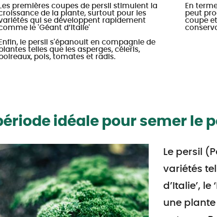
Les premières coupes de persil stimulent la
En terme
croissance de la plante, surtout pour les
peut pro
variétés qui se développent rapidement
coupe et
comme le 'Géant d’Italie'
conserva
Enfin, le persil s'épanouit en compagnie de
plantes telles que les asperges, céleris,
poireaux, pois, tomates et radis.
période idéale pour semer le p
Le persil 
variétés te
d’Italie’, l
une plante 