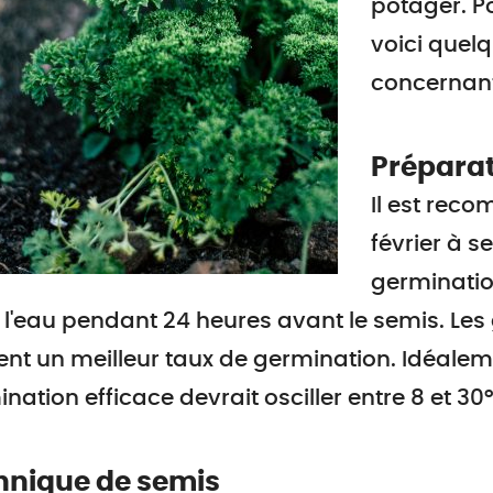
potager. P
voici que
concernant
Préparat
Il est rec
février à s
germinatio
l'eau pendant 24 heures avant le semis. Les
nt un meilleur taux de germination. Idéalem
nation efficace devrait osciller entre 8 et 30
hnique de semis