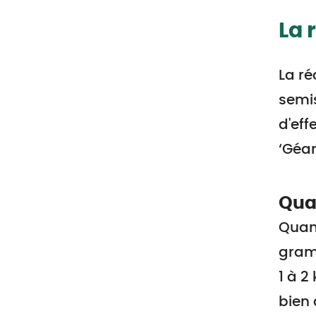
La 
La ré
semis
d'eff
‘Géan
Quan
Quand
gramm
1 à 2
bien 