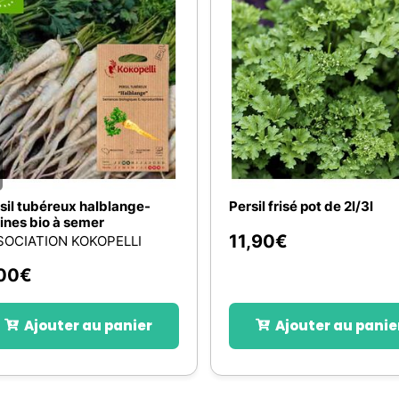
sil tubéreux halblange-
Persil frisé pot de 2l/3l
ines bio à semer
11,90
€
SOCIATION KOKOPELLI
00
€
Ajouter au panier
Ajouter au panie