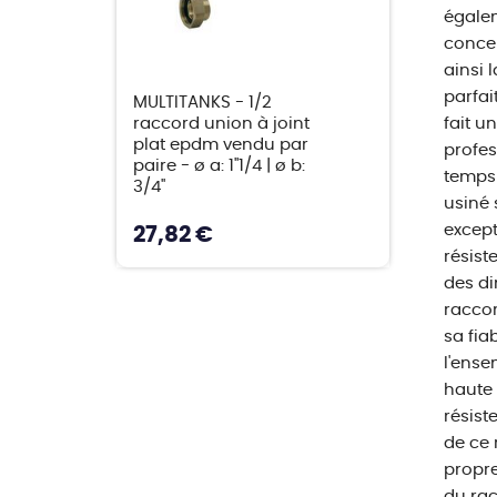
égalem
concep
ainsi 
parfai
MULTITANKS - 1/2
raccord union à joint
fait un
plat epdm vendu par
profes
paire - ø a: 1''1/4 | ø b:
temps 
3/4''
usiné 
except
27,82 €
résist
des d
raccor
sa fia
l'ense
haute 
résist
de ce 
propre
du rac