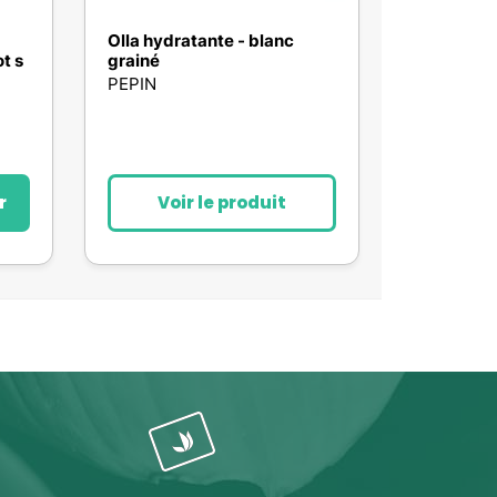
Olla hydratante - blanc
t s
grainé
PEPIN
r
Voir le produit