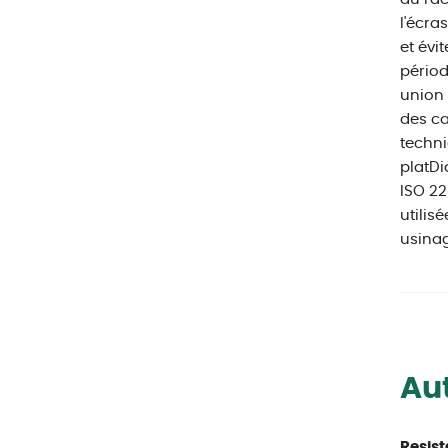
l'écra
et évi
périod
union 
des ca
techni
platDi
ISO 22
utilis
usinag
Aut
Resist