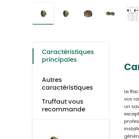
Skip
to
the
beginning
of
the
Caractéristiques
images
gallery
principales
Car
Autres
caractéristiques
Le Rac
vos ra
Truffaut vous
un sav
recommande
except
profes
instal
généra