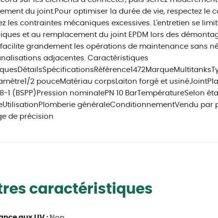
sement du joint.Pour optimiser la durée de vie, respectez 
tez les contraintes mécaniques excessives. L'entretien se limi
iques et au remplacement du joint EPDM lors des démontag
facilite grandement les opérations de maintenance sans n
nalisations adjacentes. Caractéristiques
quesDétailsSpécificationsRéférence1472MarqueMultitanksTy
amètre1/2 pouceMatériau corpsLaiton forgé et usinéJointP
8-1 (BSPP)Pression nominalePN 10 BarTempératureSelon ét
éeUtilisationPlomberie généraleConditionnementVendu par 
e de précision
res caractéristiques
ance aux UV :
Non