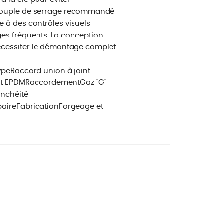
le couple de serrage recommandé
te à des contrôles visuels
es fréquents. La conception
écessiter le démontage complet
peRaccord union à joint
lat EPDMRaccordementGaz "G"
anchéité
paireFabricationForgeage et