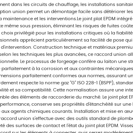
ent dans les circuits de chauffage, les installations sanitair
tion union permet un démontage facile sans détériorer les 
la maintenance et les interventions.Le joint plat EPDM intégr
te même sous pression, éliminant les risques de fuites coûte
 choix privilégié pour les installations critiques où la fiabilit
sionnels apprécient particulièrement sa facilité de pose qu
d'intervention. Construction technique et matériaux premiu
selon les techniques les plus avancées, ce raccord union all
ionnelle. Le processus de forgeage confère au laiton une str
e parfaitement à la corrosion et aux contraintes mécaniques.
imensions parfaitement conformes aux normes, assurant un
dement respecte la norme gaz "G" ISO 228-1 (BSPP), standa
bilité et sa compatibilité. Cette normalisation assure une in
mble des éléments de raccorderie du marché. Le joint plat 
performance, conserve ses propriétés d'étanchéité sur une 
e aux agents chimiques courants. Installation et mise en œuv
raccord union s'effectue avec des outils standard de plomb
té des surfaces de contact et l'état du joint plat EPDM. Vis
cord sur les éléments à connecter, puis serrez modérément à