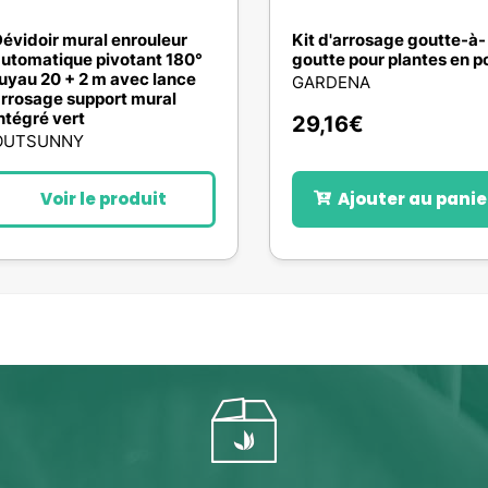
évidoir mural enrouleur
Kit d'arrosage goutte-à-
utomatique pivotant 180°
goutte pour plantes en po
uyau 20 + 2 m avec lance
GARDENA
rrosage support mural
ntégré vert
29,16
€
OUTSUNNY
Voir le produit
Ajouter au panie