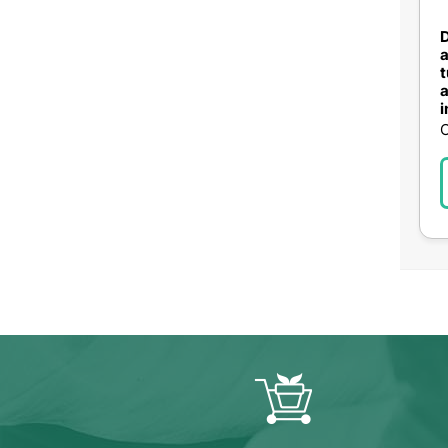
D
a
t
a
i