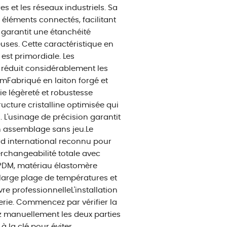
es et les réseaux industriels. Sa
éléments connectés, facilitant
é garantit une étanchéité
uses. Cette caractéristique en
é est primordiale. Les
i réduit considérablement les
mFabriqué en laiton forgé et
ie légèreté et robustesse
ucture cristalline optimisée qui
 L'usinage de précision garantit
 assemblage sans jeu.Le
rd international reconnu pour
terchangeabilité totale avec
EPDM, matériau élastomère
large plage de températures et
re professionnelleL'installation
erie. Commencez par vérifier la
sez manuellement les deux parties
 la clé pour éviter