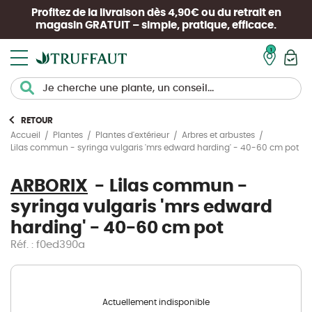
Profitez de la livraison dès 4,90€ ou du retrait en
magasin
GRATUIT
– simple, pratique, efficace.
Mon pan
RETOUR
Accueil
Plantes
Plantes d'extérieur
Arbres et arbustes
Lilas commun - syringa vulgaris 'mrs edward harding' - 40-60 cm pot
ARBORIX
Lilas commun -
syringa vulgaris 'mrs edward
harding' - 40-60 cm pot
Réf. : f0ed390a
Actuellement indisponible