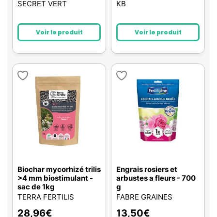
SECRET VERT
KB
Voir le produit
Voir le produit
Biochar mycorhizé trilis
Engrais rosiers et
>4 mm biostimulant -
arbustes a fleurs - 700
sac de 1kg
g
TERRA FERTILIS
FABRE GRAINES
28,96
€
13,50
€