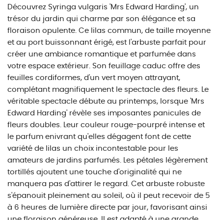
Découvrez Syringa vulgaris 'Mrs Edward Harding', un
trésor du jardin qui charme par son élégance et sa
floraison opulente. Ce lilas commun, de taille moyenne
et au port buissonnant érigé, est l'arbuste parfait pour
créer une ambiance romantique et parfumée dans
votre espace extérieur. Son feuillage caduc offre des
feuilles cordiformes, d'un vert moyen attrayant,
complétant magnifiquement le spectacle des fleurs. Le
véritable spectacle débute au printemps, lorsque 'Mrs
Edward Harding' révèle ses imposantes panicules de
fleurs doubles. Leur couleur rouge-pourpré intense et
le parfum enivrant qu'elles dégagent font de cette
variété de lilas un choix incontestable pour les
amateurs de jardins parfumés. Les pétales légèrement
tortillés ajoutent une touche d'originalité qui ne
manquera pas d'attirer le regard. Cet arbuste robuste
s'épanouit pleinement au soleil, où il peut recevoir de 5
à 6 heures de lumière directe par jour, favorisant ainsi
une floraison généreuse. Il est adapté à une grande