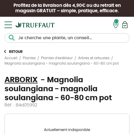
Profitez de la livraison dès 4,90€ ou du retrait en
magasin
GRATUIT
– simple, pratique, efficace.
Mon pan
RETOUR
Accueil
Plantes
Plantes d'extérieur
Arbres et arbustes
Magnolia soulangiana - magnolia soulangiana - 60-80 cm pot
ARBORIX
Magnolia
soulangiana - magnolia
soulangiana - 60-80 cm pot
Réf. : 84d05992
Actuellement indisponible