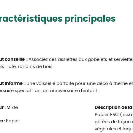
actéristiques principales
ut conseille :
Associez ces assiettes aux gobelets et serviett
s : jute, rondins de bois .
ut informe :
Une vaisselle parfaite pour une déco à thême et
rsaire spécial 1 an, un anniversaire d'enfant.
r :
Mixte
Description de la
Papier FSC ( iss
e :
Papier
gérées de façon 
végétales et laq