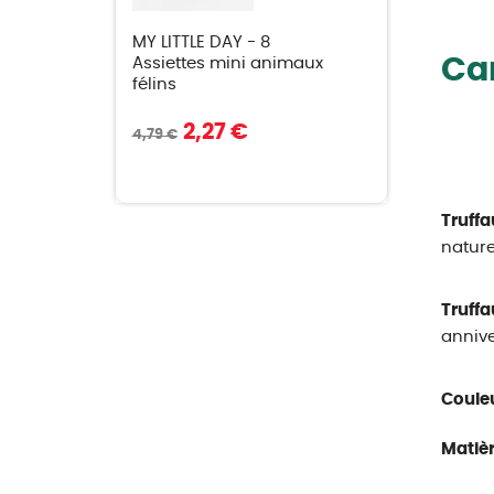
MY LITTLE DAY - 8
Car
Assiettes mini animaux
félins
2,27 €
4,79 €
Truffa
naturel
Truffa
annive
Couleu
Matièr