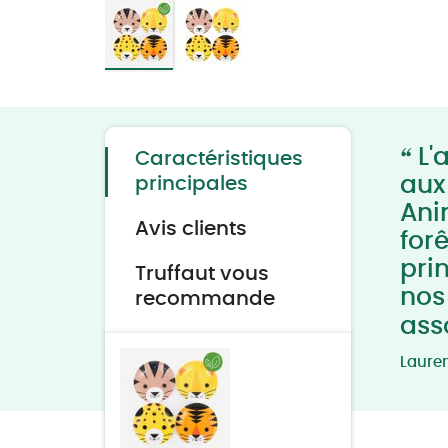
Skip
to
the
beginning
of
“
the
L'a
Caractéristiques
images
gallery
aux
principales
Ani
Avis clients
forê
pri
Truffaut vous
nos 
recommande
ass
Laure