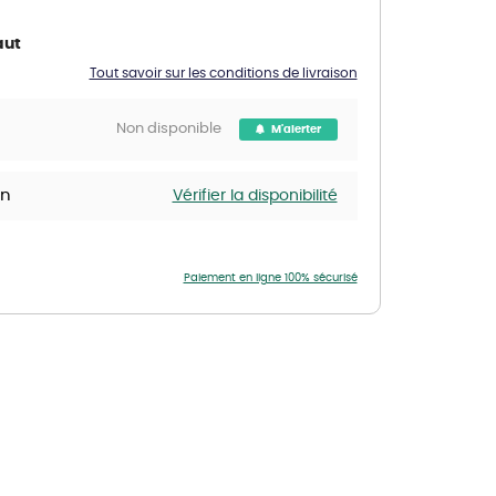
Nos marques de la nature
aut
Découvrez nos marques
Tout savoir sur les conditions de livraison
Mon potager
Nos marques de la nature
Non disponible
M'alerter
Ventes éphémères de plantes
in
Vérifier la disponibilité
Paiement en ligne 100% sécurisé