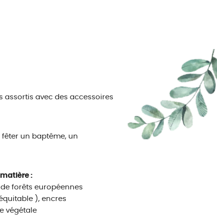
es assortis avec des accessoires
 fêter un baptême, un
 matière :
u de forêts européennes
équitable ), encres
ue végétale