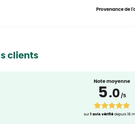
Provenance de l'a
s clients
Note moyenne
5
.0
/5
sur
1 avis vérifié
depuis 18 m