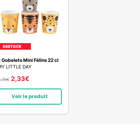
DESTOCK
 Gobelets Mini Félins 22 cl
Y LITTLE DAY
2,33
€
4,79
€
Voir le produit