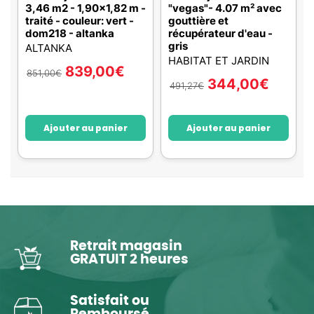
3,46 m2 - 1,90x1,82 m -
"vegas"- 4.07 m² avec
traité - couleur: vert -
gouttière et
dom218 - altanka
récupérateur d'eau -
gris
ALTANKA
HABITAT ET JARDIN
839,00
€
851,00
€
344,00
€
491,27
€
Ajouter au panier
Ajouter au panier
Retrait magasin
GRATUIT 2 heures
Satisfait ou