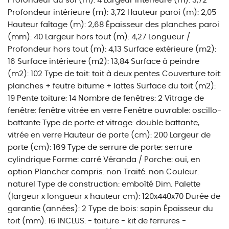
Profondeur au sol (m): 4 Largeur intérieure (m): 3,72
Profondeur intérieure (m): 3,72 Hauteur paroi (m): 2,05
Hauteur faîtage (m): 2,68 Épaisseur des planches paroi
(mm): 40 Largeur hors tout (m): 4,27 Longueur /
Profondeur hors tout (m): 4,13 Surface extérieure (m2):
16 Surface intérieure (m2): 13,84 Surface à peindre
(m2): 102 Type de toit: toit à deux pentes Couverture toit:
planches + feutre bitume + lattes Surface du toit (m2):
19 Pente toiture: 14 Nombre de fenêtres: 2 Vitrage de
fenêtre: fenêtre vitrée en verre Fenêtre ouvrable: oscillo-
battante Type de porte et vitrage: double battante,
vitrée en verre Hauteur de porte (cm): 200 Largeur de
porte (cm): 169 Type de serrure de porte: serrure
cylindrique Forme: carré Véranda / Porche: oui, en
option Plancher compris: non Traité: non Couleur:
naturel Type de construction: emboîté Dim. Palette
(largeur x longueur x hauteur cm): 120x440x70 Durée de
garantie (années): 2 Type de bois: sapin Épaisseur du
toit (mm): 16 INCLUS: - toiture - kit de ferrures -