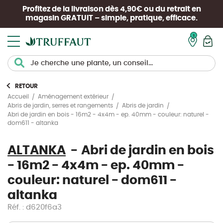
Profitez de la livraison dès 4,90€ ou du retrait en
magasin
GRATUIT
– simple, pratique, efficace.
Mon pan
RETOUR
Accueil
Aménagement extérieur
Abris de jardin, serres et rangements
Abris de jardin
Abri de jardin en bois - 16m2 - 4x4m - ep. 40mm - couleur: naturel -
dom611 - altanka
ALTANKA
Abri de jardin en bois
- 16m2 - 4x4m - ep. 40mm -
couleur: naturel - dom611 -
altanka
Réf. : d620f6a3