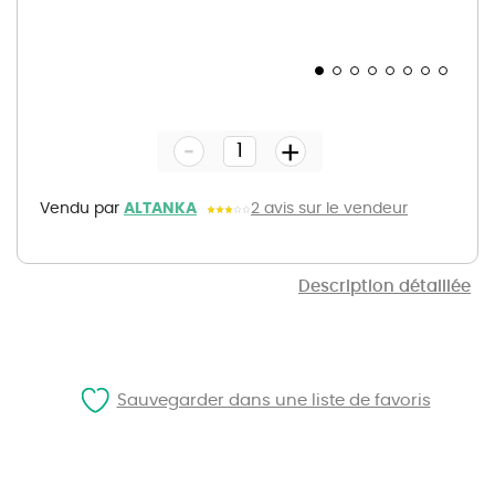
Skip
to
the
-
beginning
+
of
the
images
gallery
Vendu par
ALTANKA
2 avis sur le vendeur
Description détaillée
Sauvegarder dans une liste de favoris