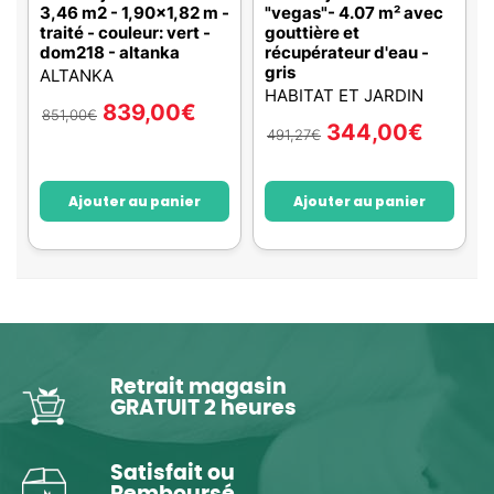
3,46 m2 - 1,90x1,82 m -
"vegas"- 4.07 m² avec
traité - couleur: vert -
gouttière et
dom218 - altanka
récupérateur d'eau -
gris
ALTANKA
HABITAT ET JARDIN
839,00
€
851,00
€
344,00
€
491,27
€
Ajouter au panier
Ajouter au panier
Retrait magasin
GRATUIT 2 heures
Satisfait ou