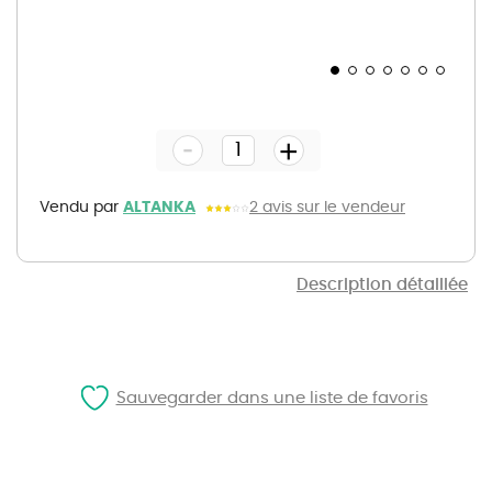
Skip
to
the
-
beginning
+
of
the
images
gallery
Vendu par
ALTANKA
2 avis sur le vendeur
Description détaillée
Sauvegarder dans une liste de favoris