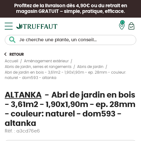
Profitez de la livraison dès 4,90€ ou du retrait en
magasin
GRATUIT
– simple, pratique, efficace.
Mon pan
RETOUR
Accueil
Aménagement extérieur
Abris de jardin, serres et rangements
Abris de jardin
Abri de jardin en bois - 3,61m2 - 1,90x1,90m - ep. 28mm - couleur:
naturel - dom593 - altanka
ALTANKA
Abri de jardin en bois
- 3,61m2 - 1,90x1,90m - ep. 28mm
- couleur: naturel - dom593 -
altanka
Réf. : a3cd76e6