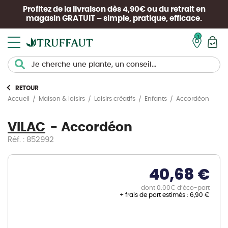
Profitez de la livraison dès 4,90€ ou du retrait en
magasin
GRATUIT
– simple, pratique, efficace.
Mon pan
RETOUR
Accordéon
Accueil
Maison & loisirs
Loisirs créatifs
Enfants
VILAC
Accordéon
Réf. : 852992
40,68 €
dont 0.00€ d’éco-part
+ frais de port estimés :
6,90 €
Skip
to