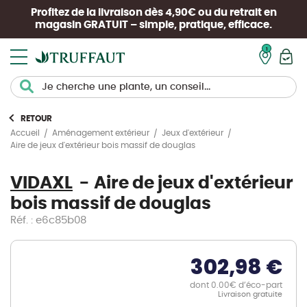
Profitez de la livraison dès 4,90€ ou du retrait en
magasin
GRATUIT
– simple, pratique, efficace.
Mon pan
RETOUR
Accueil
Aménagement extérieur
Jeux d'extérieur
Aire de jeux d'extérieur bois massif de douglas
VIDAXL
Aire de jeux d'extérieur
bois massif de douglas
Réf. : e6c85b08
302,98 €
dont 0.00€ d’éco-part
Livraison gratuite