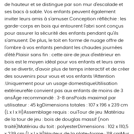
de hauteur et se distingue par son mur d'escalade et
ses bacs à sable. Vos enfants peuvent également
inviter leurs amis à s'amuser.Conception réfléchie : les
garde-corps en bois qui entourent l'abri sont conçus
pour assurer la sécurité des enfants pendant qu'ils
s'amusent. De plus, le toit en forme de nuage offre de
l'ombre à vos enfants pendant les chaudes journées
d'été.Plaisir sans fin : cette aire de jeux d'extérieur en
bois est le moyen idéal pour vos enfants et leurs amis
de se divertir, d'avoir plus de temps interactif et de créer
des souvenirs pour vous et vos enfants !Attention
:Uniquement pour un usage domestiqueUtilisation
extérieureNe convient pas aux enfants de moins de 3
ansÂge recommandé : 3-8 ansPoids maximal par
utilisateur : 45 kgDimensions totales : 107 x 196 x 239 cm
(L x l x H)Assemblage requis : ouiTour de jeu :Matériau
de la tour de jeu : bois de douglas massif (non
traité)Matériau du toit : polyesterDimensions : 102 x 110,5
x 239 cm (L x l x H)Hauteur de la plate-forme : 118 cmMur