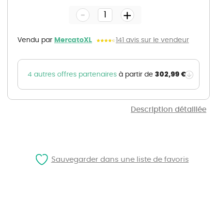
the
-
beginning
+
of
the
images
gallery
Vendu par
MercatoXL
141 avis sur le vendeur
302,99 €
4 autres offres partenaires
à partir de
Description détaillée
Sauvegarder dans une liste de favoris