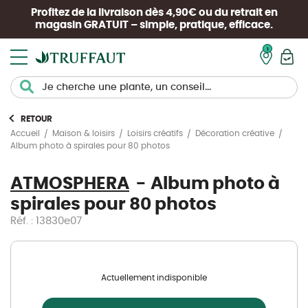
Profitez de la livraison dès 4,90€ ou du retrait en
magasin
GRATUIT
– simple, pratique, efficace.
Mon pan
RETOUR
Accueil
Maison & loisirs
Loisirs créatifs
Décoration créative
Album photo à spirales pour 80 photos
ATMOSPHERA
Album photo à
spirales pour 80 photos
Réf. : 13830e07
Actuellement indisponible