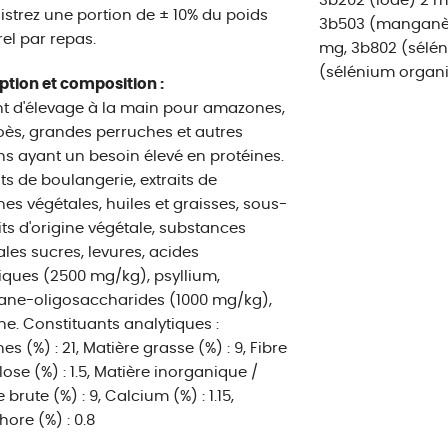
3b202 (iode) 2 m
strez une portion de ± 10% du poids
3b503 (manganès
el par repas.
mg, 3b802 (sélén
(sélénium organi
ption et composition :
t d'élevage à la main pour amazones,
ès, grandes perruches et autres
ons ayant un besoin élevé en protéines.
ts de boulangerie, extraits de
nes végétales, huiles et graisses, sous-
ts d'origine végétale, substances
les sucres, levures, acides
ques (2500 mg/kg), psyllium,
ne-oligosaccharides (1000 mg/kg),
ine. Constituants analytiques :
es (%) : 21, Matière grasse (%) : 9, Fibre
ulose (%) : 1.5, Matière inorganique /
brute (%) : 9, Calcium (%) : 1.15,
ore (%) : 0.8