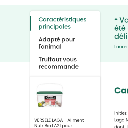
to
the
beginning
of
the
“
Caractéristiques
Vo
images
gallery
principales
été
dél
Adapté pour
l'animal
Laure
Truffaut vous
recommande
Car
Initie
Laga N
VERSELE LAGA - Aliment
NutriBird A21 pour
dont i