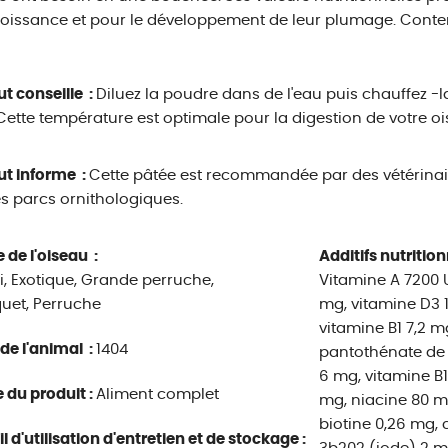
roissance et pour le développement de leur plumage. Conte
ut conseille :
Diluez la poudre dans de l'eau puis chauffez -
Cette température est optimale pour la digestion de votre oisi
ut informe :
Cette pâtée est recommandée par des vétérinai
s parcs ornithologiques.
 de l'oiseau :
Additifs nutrition
, Exotique, Grande perruche,
Vitamine A 7200 
uet, Perruche
mg, vitamine D3 1
vitamine B1 7,2 m
 de l'animal :
1404
pantothénate de 
6 mg, vitamine B1
 du produit :
Aliment complet
mg, niacine 80 mg
biotine 0,26 mg, 
l d'utilisation d'entretien et de stockage :