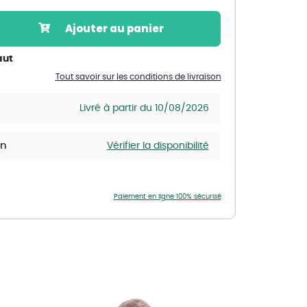
Nos marques de la nature
Ajouter au panier
Découvrez nos marques
Mon potager
aut
Nos marques de la nature
Tout savoir sur les conditions de livraison
Ventes éphémères de plantes
Livré à partir du 10/08/2026
in
Vérifier la disponibilité
Paiement en ligne 100% sécurisé