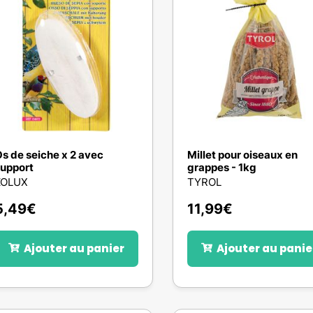
s de seiche x 2 avec
Millet pour oiseaux en
upport
grappes - 1kg
ZOLUX
TYROL
5,49
€
11,99
€
Ajouter au panier
Ajouter au panie