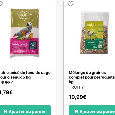
able anisé de fond de cage
Mélange de graines
our oiseaux 5 kg
complet pour perroquets
kg
TRUFFY
TRUFFY
4,79
€
10,99
€
Ajouter au panier
Ajouter au panie