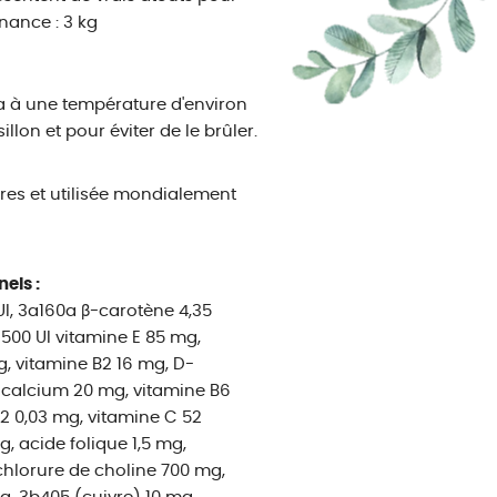
nance : 3 kg
la à une température d'environ
llon et pour éviter de le brûler.
res et utilisée mondialement
nels :
UI, 3a160a β-carotène 4,35
500 UI vitamine E 85 mg,
g, vitamine B2 16 mg, D-
calcium 20 mg, vitamine B6
2 0,03 mg, vitamine C 52
, acide folique 1,5 mg,
chlorure de choline 700 mg,