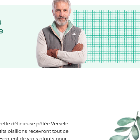
s
e
ette délicieuse pâtée Versele
ts oisillons recevront tout ce
ésentent de vrais atouts pour