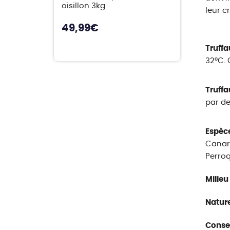
oisillon 3kg
leur c
49,99
€
Truffa
32°C. 
Truffa
par de
Espèce
Canari
Perroq
Milieu
Nature
Consei