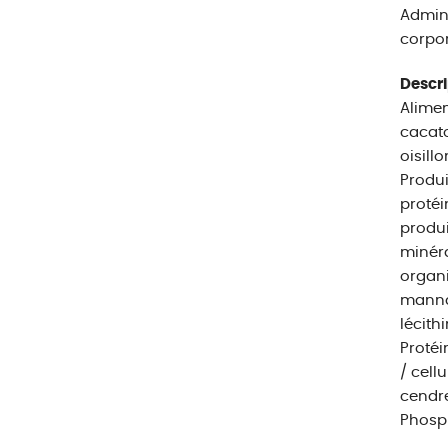
Admini
corpor
Descri
Alimen
cacato
oisill
Produi
protéi
produi
minéra
organi
manna
lécith
Protéin
/ cell
cendre 
Phosph