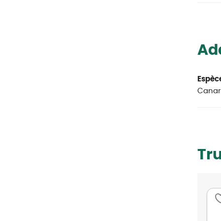
Ada
Espèce
Canari
Tr