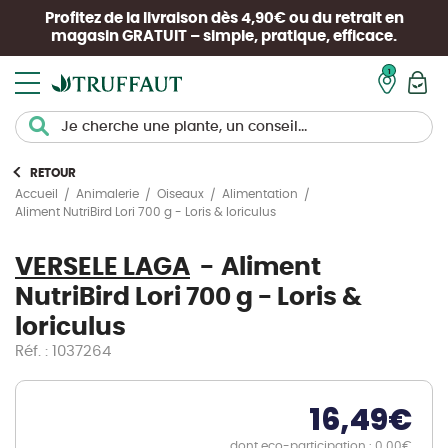
Profitez de la livraison dès 4,90€ ou du retrait en
magasin
GRATUIT
– simple, pratique, efficace.
Mon pan
RETOUR
Accueil
Animalerie
Oiseaux
Alimentation
Aliment NutriBird Lori 700 g - Loris & loriculus
VERSELE LAGA
Aliment
NutriBird Lori 700 g - Loris &
loriculus
Réf. : 1037264
16,49
€
dont eco-participation : 0.00€