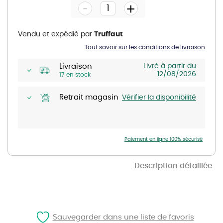
-
beginning
+
of
the
images
gallery
Vendu et expédié par
Truffaut
Tout savoir sur les conditions de livraison
Livraison
Livré à partir du
12/08/2026
17 en stock
Retrait magasin
Vérifier la disponibilité
Paiement en ligne 100% sécurisé
Description détaillée
Sauvegarder dans une liste de favoris