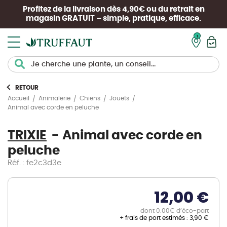
Profitez de la livraison dès 4,90€ ou du retrait en
magasin
GRATUIT
– simple, pratique, efficace.
Mon pan
RETOUR
Accueil
Animalerie
Chiens
Jouets
Animal avec corde en peluche
TRIXIE
Animal avec corde en
peluche
Réf. : fe2c3d3e
12,00 €
dont 0.00€ d’éco-part
+ frais de port estimés :
3,90 €