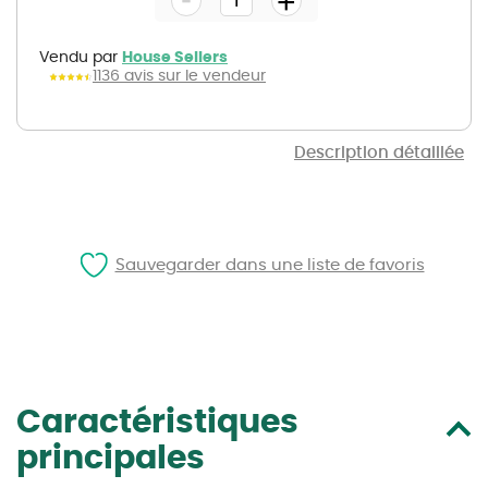
+
of
the
images
gallery
Vendu par
House Sellers
1136 avis sur le vendeur
Description détaillée
Sauvegarder dans une liste de favoris
Caractéristiques
principales