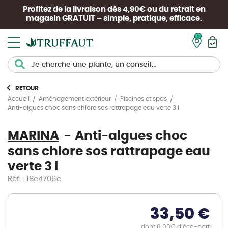
Profitez de la livraison dès 4,90€ ou du retrait en
magasin
GRATUIT
– simple, pratique, efficace.
Mon pan
RETOUR
Accueil
Aménagement extérieur
Piscines et spas
Anti-algues choc sans chlore sos rattrapage eau verte 3 l
MARINA
Anti-algues choc
sans chlore sos rattrapage eau
verte 3 l
Réf. : 18e4706e
33,50 €
dont 0.00€ d’éco-part