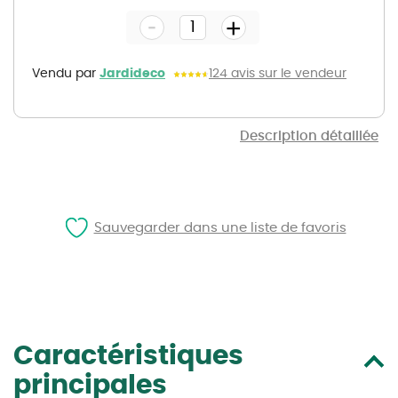
the
-
beginning
+
of
the
images
gallery
Vendu par
Jardideco
124 avis sur le vendeur
Description détaillée
Sauvegarder dans une liste de favoris
Caractéristiques
principales