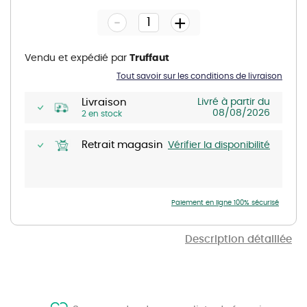
the
-
beginning
+
of
the
images
gallery
Vendu et expédié par
Truffaut
Tout savoir sur les conditions de livraison
Livraison
Livré à partir du
08/08/2026
2 en stock
Retrait magasin
Vérifier la disponibilité
Paiement en ligne 100% sécurisé
Description détaillée