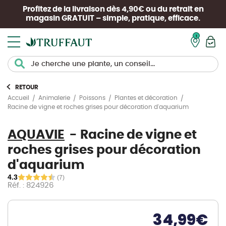
Profitez de la livraison dès 4,90€ ou du retrait en
magasin
GRATUIT
– simple, pratique, efficace.
Mon pan
RETOUR
Accueil
Animalerie
Poissons
Plantes et décoration
Racine de vigne et roches grises pour décoration d'aquarium
AQUAVIE
Racine de vigne et
roches grises pour décoration
d'aquarium
4.3
(7)
Réf. : 824926
34,99
€