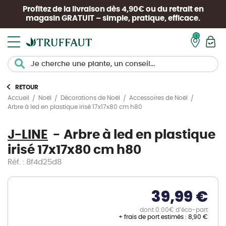
Profitez de la livraison dès 4,90€ ou du retrait en
magasin
GRATUIT
– simple, pratique, efficace.
Mon pan
RETOUR
Accueil
Noël
Décorations de Noël
Accessoires de Noël
Arbre à led en plastique irisé 17x17x80 cm h80
J-LINE
Arbre à led en plastique
irisé 17x17x80 cm h80
Réf. : 8f4d25d8
39,99 €
dont 0.00€ d’éco-part
+ frais de port estimés :
8,90 €