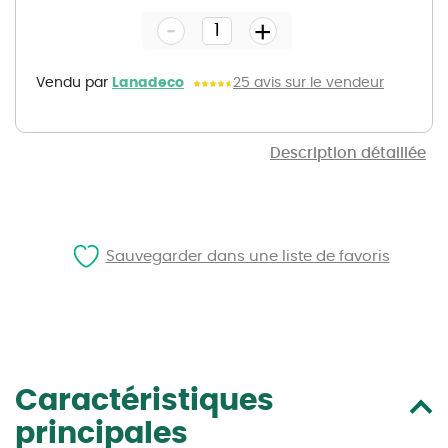
the
-
beginning
+
of
the
images
gallery
Vendu par
Lanadeco
25 avis sur le vendeur
Description détaillée
Sauvegarder dans une liste de favoris
Caractéristiques
principales