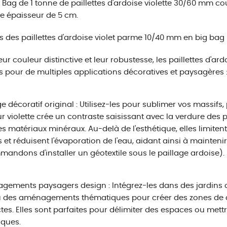
 Bag de 1 tonne de paillettes d'ardoise violette 30/60 mm co
e épaisseur de 5 cm.
 des paillettes d'ardoise violet parme 10/40 mm en big bag
eur couleur distinctive et leur robustesse, les paillettes d'a
s pour de multiples applications décoratives et paysagères 
ge décoratif original : Utilisez-les pour sublimer vos massifs, p
r violette crée un contraste saisissant avec la verdure des p
es matériaux minéraux. Au-delà de l'esthétique, elles limite
 et réduisent l'évaporation de l'eau, aidant ainsi à mainteni
andons d'installer un géotextile sous le paillage ardoise).
ements paysagers design : Intégrez-les dans des jardins
 des aménagements thématiques pour créer des zones de co
ctes. Elles sont parfaites pour délimiter des espaces ou met
iques.