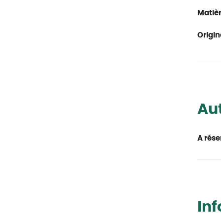
Matièr
Origin
Aut
A rése
In