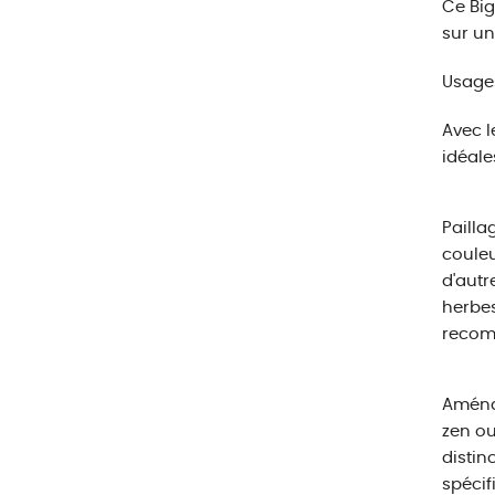
Ce Big
sur un
Usages
Avec l
idéale
Pailla
couleu
d'autr
herbes
recomm
Aménag
zen ou
distin
spécif