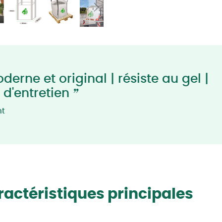
erne et original | résiste au gel |
”
 d'entretien
nt
actéristiques principales