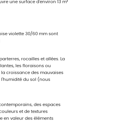
uvre une surface d'environ 13 m²
rdoise violette 30/60 mm sont
:
arterres, rocailles et allées. La
lantes, les floraisons ou
nt la croissance des mauvaises
r l'humidité du sol (nous
 contemporains, des espaces
uleurs et de textures
tre en valeur des éléments