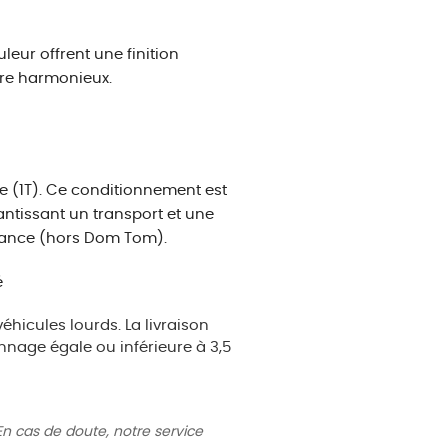
uleur offrent une finition
dre harmonieux.
ne (1T). Ce conditionnement est
ntissant un transport et une
France (hors Dom Tom).
é
éhicules lourds. La livraison
nnage égale ou inférieure à 3,5
En cas de doute, notre service