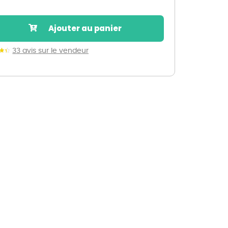
Nos marques de la nature
Découvrez nos marques
Ajouter au panier
Mon potager
Nos marques de la nature
33 avis sur le vendeur
Ventes éphémères de plantes