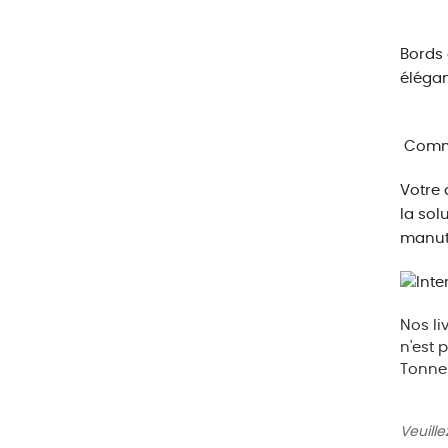
Bords 
élégan
Commen
Votre 
la sol
manute
Nos li
n'est 
Tonne
Veuille