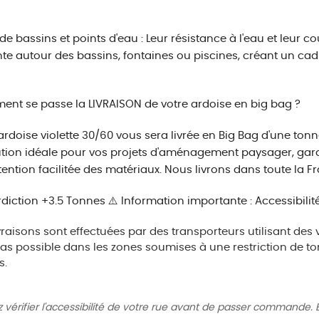
de bassins et points d'eau : Leur résistance à l'eau et leur co
te autour des bassins, fontaines ou piscines, créant un ca
t se passe la LIVRAISON de votre ardoise en big bag ?
ardoise violette 30/60 vous sera livrée en Big Bag d'une ton
ution idéale pour vos projets d'aménagement paysager, gara
ntion facilitée des matériaux. Nous livrons dans toute la 
⚠️ Information importante : Accessibilit
vraisons sont effectuées par des transporteurs utilisant des v
pas possible dans les zones soumises à une restriction de to
s.
z vérifier l'accessibilité de votre rue avant de passer commande. 