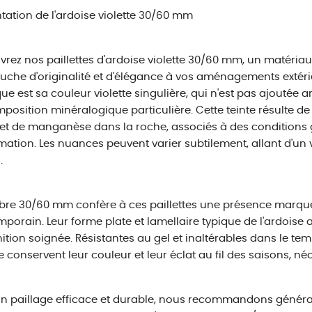
tation de l'ardoise violette 30/60 mm
rez nos paillettes d'ardoise violette 30/60 mm, un matériau
uche d'originalité et d'élégance à vos aménagements extérie
que est sa couleur violette singulière, qui n'est pas ajoutée art
position minéralogique particulière. Cette teinte résulte de
 et de manganèse dans la roche, associés à des conditions 
mation. Les nuances peuvent varier subtilement, allant d'un 
.
ibre 30/60 mm confère à ces paillettes une présence marqué
porain. Leur forme plate et lamellaire typique de l'ardoise a
nition soignée. Résistantes au gel et inaltérables dans le tem
te conservent leur couleur et leur éclat au fil des saisons, n
n paillage efficace et durable, nous recommandons généra