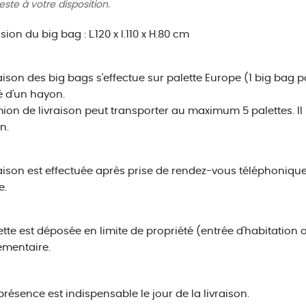
reste à votre disposition.
ion du big bag : L.120 x l.110 x H.80 cm
raison des big bags s'effectue sur palette Europe (1 big bag
 d'un hayon.
ion de livraison peut transporter au maximum 5 palettes. Il 
n.
raison est effectuée après prise de rendez-vous téléphoniqu
e.
ette est déposée en limite de propriété (entrée d'habitation
émentaire.
présence est indispensable le jour de la livraison.