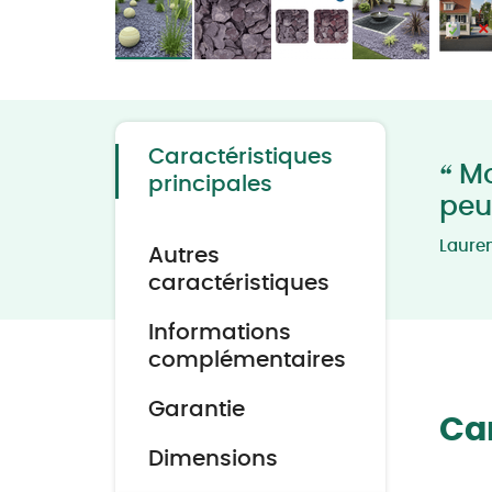
Skip
to
the
beginning
of
the
Caractéristiques
images
“
Mod
gallery
principales
peu
Laure
Autres
caractéristiques
Informations
complémentaires
Garantie
Car
Dimensions