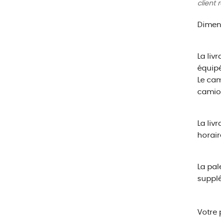
client 
Dimens
La liv
équipé
Le cam
camio
La liv
horair
La pal
suppl
Votre 