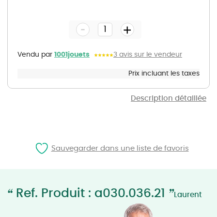
Skip
to
the
-
beginning
+
of
the
images
gallery
Vendu par
1001jouets
3 avis sur le vendeur
Prix incluant les taxes
Description détaillée
Sauvegarder dans une liste de favoris
“
”
Ref. Produit : a030.036.21
Laurent