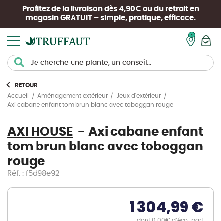
Profitez de la livraison dès 4,90€ ou du retrait en
magasin
GRATUIT
– simple, pratique, efficace.
Mon pan
RETOUR
Accueil
Aménagement extérieur
Jeux d'extérieur
Axi cabane enfant tom brun blanc avec toboggan rouge
AXI HOUSE
Axi cabane enfant
tom brun blanc avec toboggan
rouge
Réf. : f5d98e92
1 304,99 €
dont 0.00€ d’éco-part