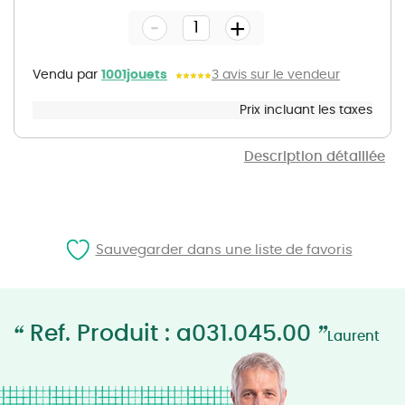
the
-
beginning
+
of
the
images
gallery
Vendu par
1001jouets
3 avis sur le vendeur
Prix incluant les taxes
Description détaillée
Sauvegarder dans une liste de favoris
“
”
Ref. Produit : a031.045.00
Laurent