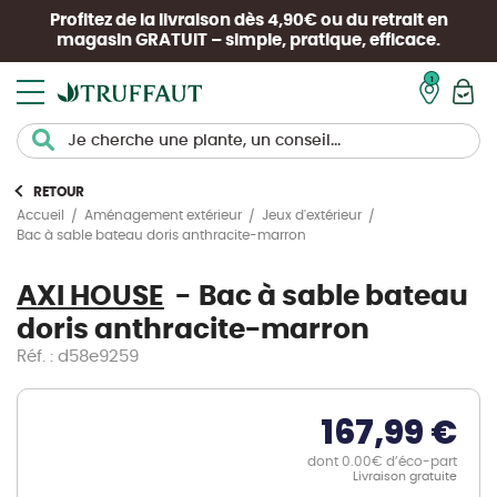
Profitez de la livraison dès 4,90€ ou du retrait en
magasin
GRATUIT
– simple, pratique, efficace.
Mon pan
RETOUR
Accueil
Aménagement extérieur
Jeux d'extérieur
Bac à sable bateau doris anthracite-marron
AXI HOUSE
Bac à sable bateau
doris anthracite-marron
Réf. : d58e9259
167,99 €
dont 0.00€ d’éco-part
Livraison gratuite