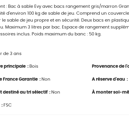
nt : Bac à sable Evy avec bacs rangement gris/marron Gran
té d'environ 100 kg de sable de jeu. Comprend un couvercle 
 le sable de jeu propre et en sécurité. Deux bacs en plastiq
au. Maximum 3 litres par bac. Espace de rangement supplémen
ssoires inclus. Poids maximum du banc : 50 kg.
ir de 3 ans
e principale :
Bois
Provenance de l'a
e France Garantie :
Non
A réserve d'eau :
 destiné au tri sélectif :
Non
À monter soi-m
 :
FSC