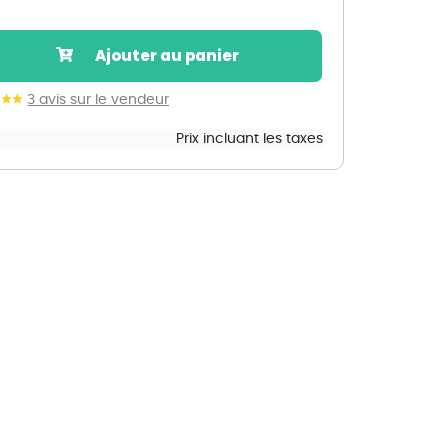
Nos marques de la nature
Découvrez nos marques
Ajouter au panier
Mon potager
Nos marques de la nature
3 avis sur le vendeur
Prix incluant les taxes
Ventes éphémères de plantes