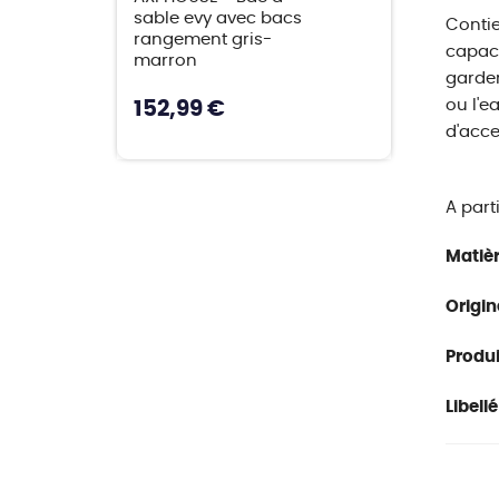
sable evy avec bacs
Contie
rangement gris-
capaci
marron
garder
ou l'e
152,99 €
d'acce
A part
Matièr
Origin
Produit
Libellé