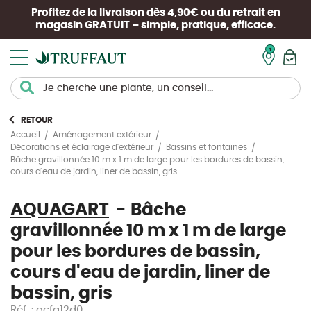
Profitez de la livraison dès 4,90€ ou du retrait en
magasin
GRATUIT
– simple, pratique, efficace.
Mon pan
RETOUR
Accueil
Aménagement extérieur
Décorations et éclairage d'extérieur
Bassins et fontaines
Bâche gravillonnée 10 m x 1 m de large pour les bordures de bassin,
cours d'eau de jardin, liner de bassin, gris
AQUAGART
Bâche
gravillonnée 10 m x 1 m de large
pour les bordures de bassin,
cours d'eau de jardin, liner de
bassin, gris
Réf. : acfa12d0