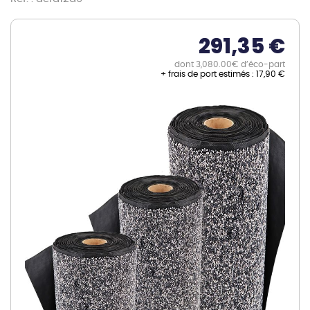
291,35 €
dont 3,080.00€ d’éco-part
+ frais de port estimés :
17,90 €
Skip
to
the
end
of
the
images
gallery