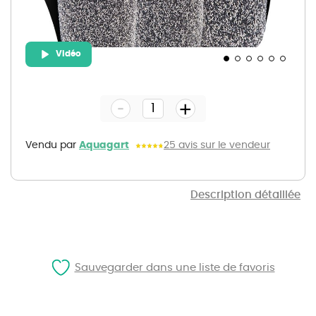
Vidéo
Skip
to
the
-
beginning
+
of
the
images
gallery
Vendu par
Aquagart
25 avis sur le vendeur
Description détaillée
Sauvegarder dans une liste de favoris