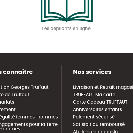
Les dépliants en ligne
 connaître
Nos services
tion Georges Truffaut
Livraison et Retrait magas
re de Truffaut
TRUFFAUT Ma carte
nariats
Carte Cadeau TRUFFAUT
tement
Anniversaires enfants
 égalité femmes-hommes
Paiement sécurisé
ngagements pour la Terre
Satisfait ou remboursé
s Hommes
Ateliers en magasin