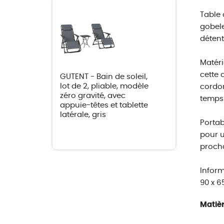
Table 
gobele
détent
Matéri
cette 
GUTENT - Bain de soleil,
lot de 2, pliable, modèle
cordon
zéro gravité, avec
temps
appuie-têtes et tablette
latérale, gris
Portab
pour u
proch
Inform
90 x 6
Matièr