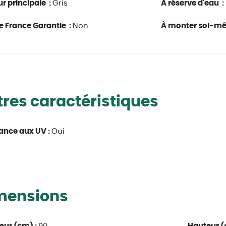
r principale :
Gris
A réserve d'eau :
e France Garantie :
Non
À monter soi-m
res caractéristiques
ance aux UV :
Oui
mensions