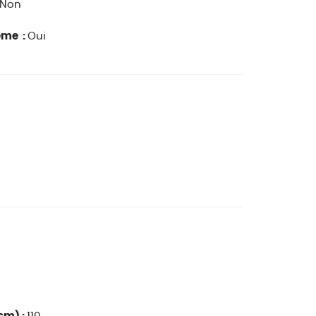
Non
ême :
Oui