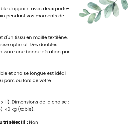
able d'appoint avec deux porte-
 main pendant vos moments de
 d'un tissu en maille textilène,
assise optimal. Des doubles
nt assure une bonne aération par
ble et chaise longue est idéal
u parc ou lors de votre
l x H). Dimensions de la chaise :
), 40 kg (table).
 tri sélectif :
Non