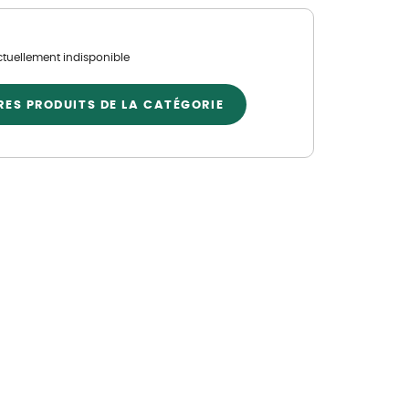
Nos marques de la nature
Découvrez nos marques
ctuellement indisponible
Mon potager
Nos marques de la nature
RES PRODUITS DE LA CATÉGORIE
Ventes éphémères de plantes