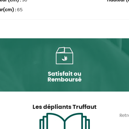
eur (cm) :
90
Hauteur (
ur(cm) :
65
Satisfait ou
Remboursé
Les dépliants Truffaut
Retr