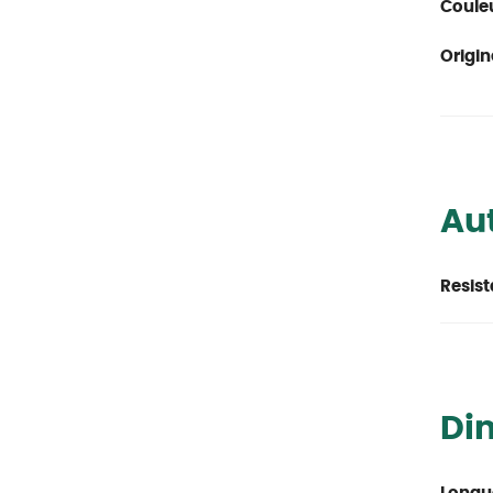
Couleu
Origin
Aut
Resist
Di