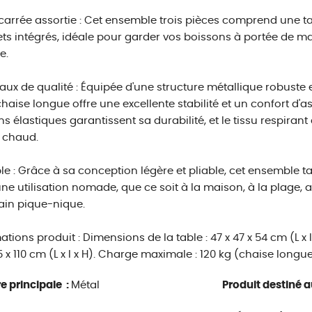
carrée assortie : Cet ensemble trois pièces comprend une t
ts intégrés, idéale pour garder vos boissons à portée de
e.
aux de qualité : Équipée d'une structure métallique robuste et
chaise longue offre une excellente stabilité et un confort d'
s élastiques garantissent sa durabilité, et le tissu respira
 chaud.
le : Grâce à sa conception légère et pliable, cet ensemble ta
ne utilisation nomade, que ce soit à la maison, à la plage, a
ain pique-nique.
ations produit : Dimensions de la table : 47 x 47 x 54 cm (L x 
5 x 110 cm (L x l x H). Charge maximale : 120 kg (chaise longue
e principale :
Métal
Produit destiné au