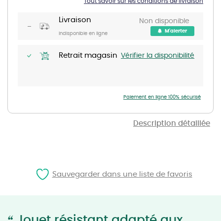
Tout savoir sur les conditions de livraison
the
images
gallery
Livraison
Non disponible
M'alerter
Indisponible en ligne
Retrait magasin
Vérifier la disponibilité
Paiement en ligne 100% sécurisé
Description détaillée
Sauvegarder dans une liste de favoris
“
Jouet résistant adapté aux