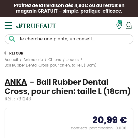
Profitez de la livraison dès 4,90€ ou du retrait en
magasin
GRATUIT
– simple, pratique, efficace.
Mon pan
RETOUR
Accueil
Animalerie
Chiens
Jouets
Ball Rubber Dental Cross, pour chien: taille L (18cm)
ANKA
Ball Rubber Dental
Cross, pour chien: taille L (18cm)
Réf. : 731243
20,99 €
dont eco-participation : 0.00€