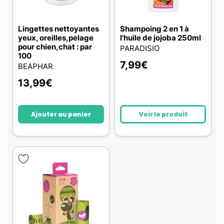
Lingettes nettoyantes
Shampoing 2 en 1 à
yeux, oreilles,pelage
l'huile de jojoba 250ml
pour chien,chat : par
PARADISIO
100
7,99
€
BEAPHAR
13,99
€
Ajouter au panier
Voir le produit