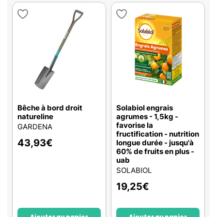
Bêche à bord droit
Solabiol engrais
natureline
agrumes - 1,5kg -
favorise la
GARDENA
fructification - nutrition
43,93
€
longue durée - jusqu'à
60% de fruits en plus -
uab
SOLABIOL
19,25
€
Ajouter au panier
Ajouter au panier