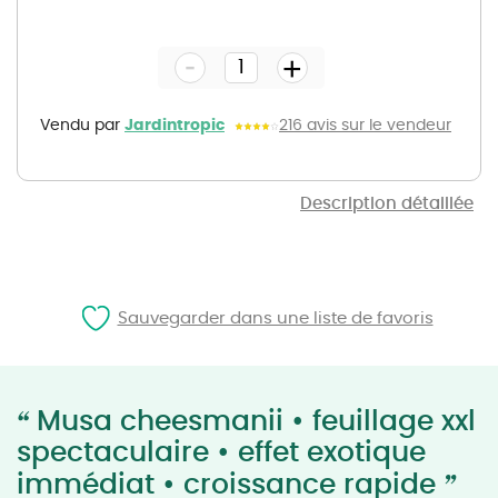
Skip
to
the
-
beginning
+
of
the
images
gallery
Vendu par
Jardintropic
216 avis sur le vendeur
Description détaillée
Sauvegarder dans une liste de favoris
“
Musa cheesmanii • feuillage xxl
spectaculaire • effet exotique
”
immédiat • croissance rapide