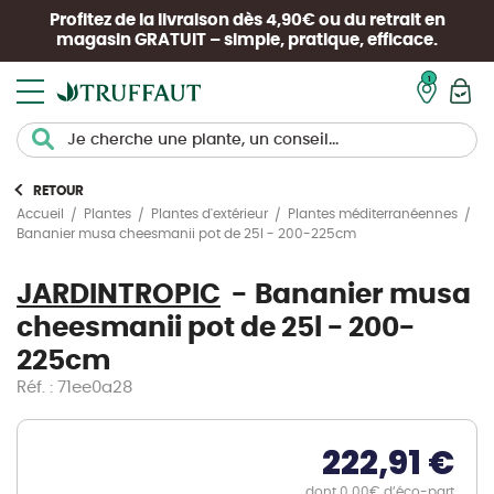
Profitez de la livraison dès 4,90€ ou du retrait en
magasin
GRATUIT
– simple, pratique, efficace.
Mon pan
RETOUR
Accueil
Plantes
Plantes d'extérieur
Plantes méditerranéennes
Bananier musa cheesmanii pot de 25l - 200-225cm
JARDINTROPIC
Bananier musa
cheesmanii pot de 25l - 200-
225cm
Réf. : 71ee0a28
222,91 €
dont 0.00€ d’éco-part