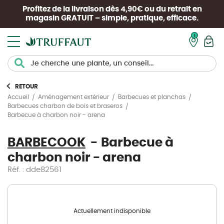
Profitez de la livraison dès 4,90€ ou du retrait en
magasin
GRATUIT
– simple, pratique, efficace.
Mon pan
RETOUR
Accueil
Aménagement extérieur
Barbecues et planchas
Barbecues charbon de bois et braseros
Barbecue à charbon noir - arena
BARBECOOK
Barbecue à
charbon noir - arena
Réf. : dde82561
Actuellement indisponible