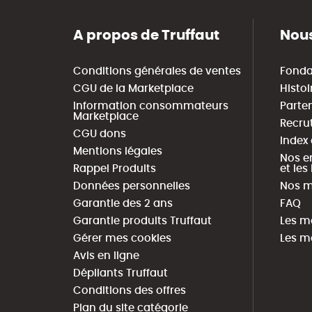
A propos de Truffaut
Nous
Conditions générales de ventes
Fonda
CGU de la Marketplace
Histoi
Information consommateurs
Parte
Marketplace
Recru
CGU dons
Index
Mentions légales
Nos e
Rappel Produits
et le
Données personnelles
Nos m
Garantie des 2 ans
FAQ
Garantie produits Truffaut
Les m
Gérer mes cookies
Les m
Avis en ligne
Dépliants Truffaut
Conditions des offres
Plan du site catégorie