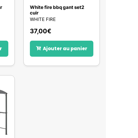
r
White fire bbq gant set2
cuir
WHITE FIRE
37,00
€
r
Ajouter au panier