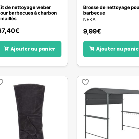
it de nettoyage weber
Brosse de nettoyage pou
our barbecues à charbon
barbecue
maillés
NEKA
67,40
€
9,99
€
Ajouter au panier
Ajouter au panie