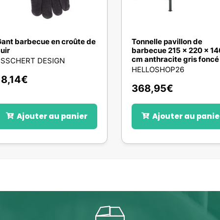
ant barbecue en croûte de
Tonnelle pavillon de
uir
barbecue 215 x 220 x 14
cm anthracite gris foncé
ESSCHERT DESIGN
HELLOSHOP26
18,14
€
368,95
€
Ajouter au panier
Ajouter au panie