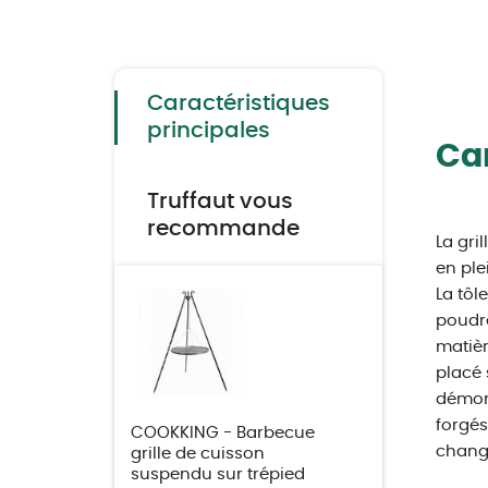
Skip
to
the
beginning
of
the
Caractéristiques
images
gallery
principales
Car
Truffaut vous
recommande
La gri
en ple
La tôl
poudre
matièr
placé 
démont
forgés
COOKKING - Barbecue
change
grille de cuisson
suspendu sur trépied