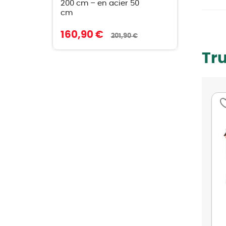
200 cm – en acier 50
cm
160,90 €
201,90 €
Tr