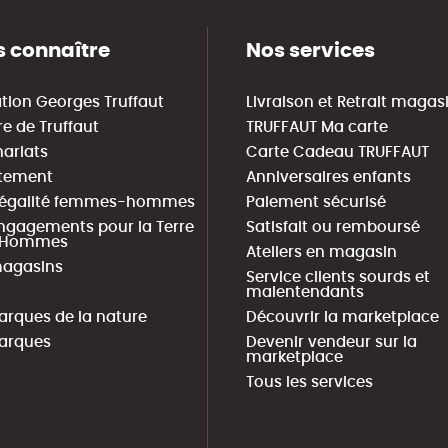
 connaître
Nos services
tion Georges Truffaut
Livraison et Retrait magas
re de Truffaut
TRUFFAUT Ma carte
nariats
Carte Cadeau TRUFFAUT
tement
Anniversaires enfants
 égalité femmes-hommes
Paiement sécurisé
ngagements pour la Terre
Satisfait ou remboursé
s Hommes
Ateliers en magasin
agasins
Service clients sourds et
malentendants
arques de la nature
Découvrir la marketplace
arques
Devenir vendeur sur la
marketplace
Tous les services