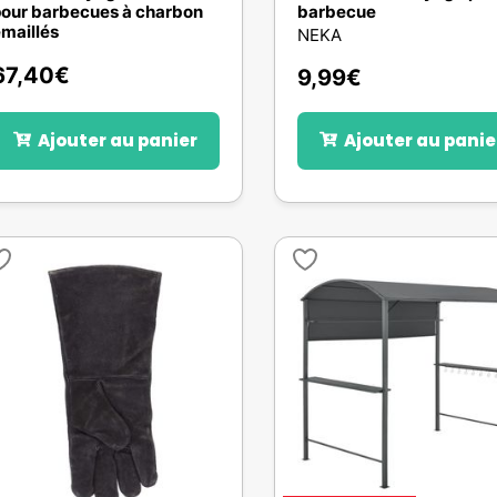
our barbecues à charbon
barbecue
maillés
NEKA
67,40
€
9,99
€
Ajouter au panier
Ajouter au panie