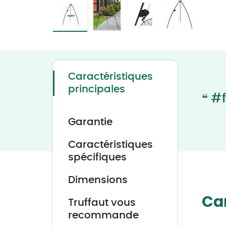
Skip
to
the
beginning
of
the
Caractéristiques
images
gallery
principales
“
#f
Garantie
Caractéristiques
spécifiques
Dimensions
Car
Truffaut vous
recommande