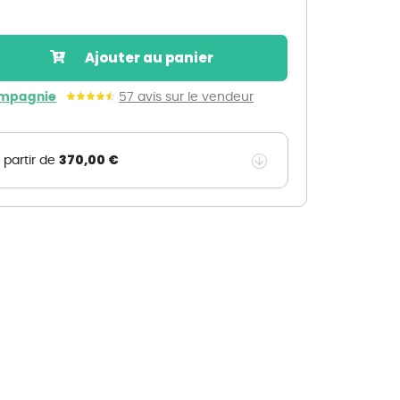
Nos marques de la nature
Découvrez nos marques
Ajouter au panier
Mon potager
Nos marques de la nature
ompagnie
57 avis sur le vendeur
Ventes éphémères de plantes
370,00 €
 partir de