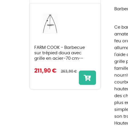
Barbec
Ce bar
amateu
feu or
FARM COOK - Barbecue
alluma
sur trépied doua avec
l'aide
grille en acier-70 cm--
grille
famill
211,90 €
263,90 €
nourri
courbé
hauteu
des ch
plus e
simple
son tra
Hauteu