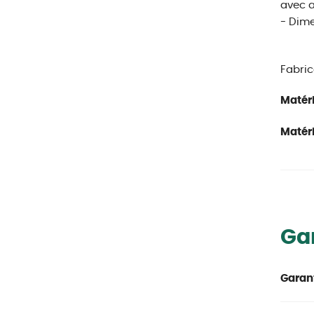
avec a
- Dime
Fabric
Matéri
Matéri
Ga
Garant