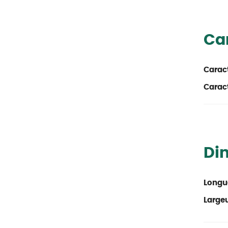
Car
Caract
Caract
Di
Longu
Large