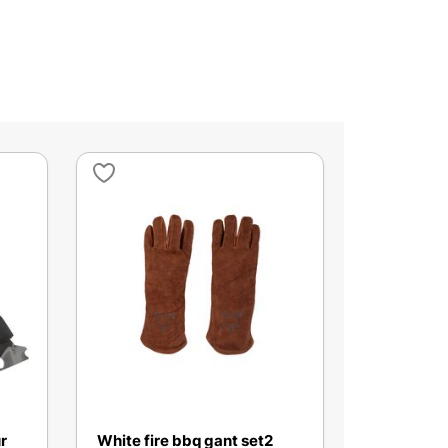
r
White fire bbq gant set2