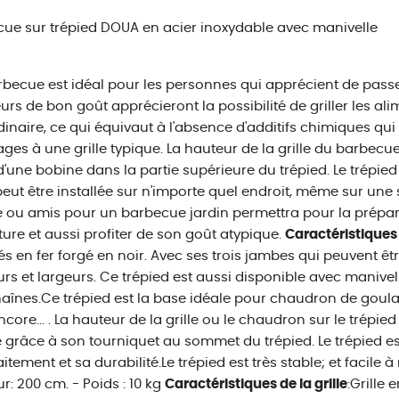
ue sur trépied DOUA en acier inoxydable avec manivelle
becue est idéal pour les personnes qui apprécient de passer
rs de bon goût apprécieront la possibilité de griller les alim
dinaire, ce qui équivaut à l'absence d'additifs chimiques qui
ges à une grille typique. La hauteur de la grille du barbecue
 d'une bobine dans la partie supérieure du trépied. Le trépied 
 peut être installée sur n'importe quel endroit, même sur une
e ou amis pour un barbecue jardin permettra pour la prépar
ture et aussi profiter de son goût atypique.
Caractéristiques
s en fer forgé en noir. Avec ses trois jambes qui peuvent êtr
rs et largeurs. Ce trépied est aussi disponible avec manivell
aînes.Ce trépied est la base idéale pour chaudron de goulac
ncore... . La hauteur de la grille ou le chaudron sur le trépie
 grâce à son tourniquet au sommet du trépied. Le trépied es
itement et sa durabilité.Le trépied est très stable; et facile à 
r: 200 cm. - Poids : 10 kg
Caractéristiques de la grille
:Grille 