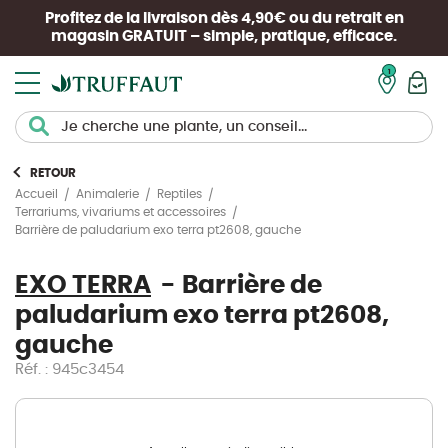
Profitez de la livraison dès 4,90€ ou du retrait en
magasin
GRATUIT
– simple, pratique, efficace.
Mon pan
RETOUR
Accueil
Animalerie
Reptiles
Terrariums, vivariums et accessoires
Barrière de paludarium exo terra pt2608, gauche
EXO TERRA
Barrière de
paludarium exo terra pt2608,
gauche
Réf. : 945c3454