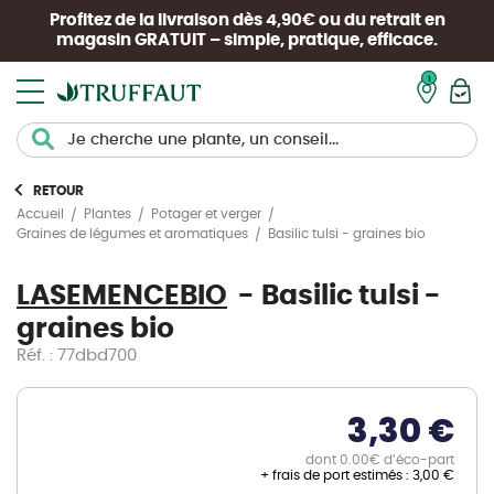
Profitez de la livraison dès 4,90€ ou du retrait en
magasin
GRATUIT
– simple, pratique, efficace.
Mon pan
RETOUR
Accueil
Plantes
Potager et verger
Basilic tulsi - graines bio
Graines de légumes et aromatiques
LASEMENCEBIO
Basilic tulsi -
graines bio
Réf. : 77dbd700
3,30 €
dont 0.00€ d’éco-part
+ frais de port estimés :
3,00 €