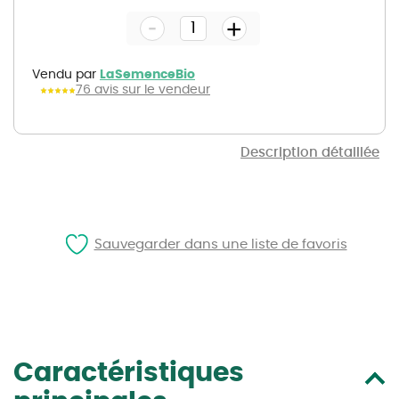
the
-
beginning
+
of
the
images
gallery
Vendu par
LaSemenceBio
76 avis sur le vendeur
Description détaillée
Sauvegarder dans une liste de favoris
Caractéristiques