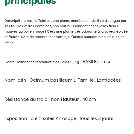
principales
Descriptif : le basilic Tulsi est une plante sacrée en Inde. Il se distingue par
ses feuilles vertes dentelées, son port buissonnant et ses jolies fleurs
mauves au pollen rouge ! C'est une plante très odorante à la saveur épicée
et fruitée. Doté de nombreuses vertus, il s'utilise beaucoup en infusion et
sirop.
BASILIC Tulsi
Genre : semences reproductibles
Poids : 0,2 g
Nom latin : Ocimum basilicum L.
Famille : Lamiacées
Résistance au froid : non
Hauteur : 40 cm
Exposition : plein soleil
Arrosage : tous les 3 jours