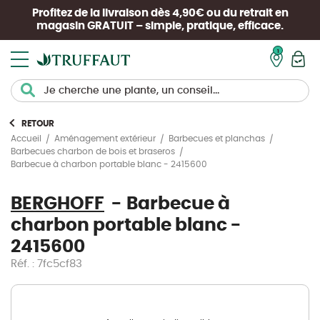
Profitez de la livraison dès 4,90€ ou du retrait en
magasin
GRATUIT
– simple, pratique, efficace.
Mon pan
RETOUR
Accueil
Aménagement extérieur
Barbecues et planchas
Barbecues charbon de bois et braseros
Barbecue à charbon portable blanc - 2415600
BERGHOFF
Barbecue à
charbon portable blanc -
2415600
Réf. : 7fc5cf83