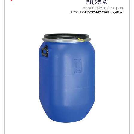
58,25 €
dont 0.00€ d’éco-part
+ frais de port estimés :
6,90 €
Skip
to
the
end
of
the
images
gallery