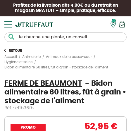
Profitez de la livraison dès 4,90€ ou du retrait en
magasin
GRATUIT
– simple, pratique, efficace.
Mon pan
RETOUR
Accueil
Animalerie
Animaux de la basse-cour
Hygiène et soins
Bidon alimentaire 60 litres, fût à grain • stockage de l'aliment
FERME DE BEAUMONT
Bidon
alimentaire 60 litres, fût à grain •
stockage de l'aliment
Réf. : ef1b36fb
52,95 €
PROMO