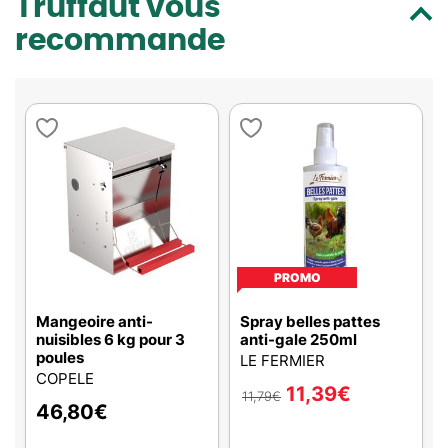
Truffaut vous
recommande
PROMO
Mangeoire anti-
Spray belles pattes
nuisibles 6 kg pour 3
anti-gale 250ml
poules
LE FERMIER
COPELE
11,39
€
11,79
€
46,80
€