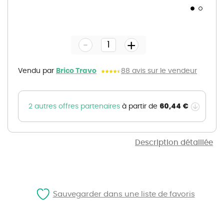
Skip
to
the
-
beginning
+
of
the
images
gallery
Vendu par
Brico Travo
88 avis sur le vendeur
60,44 €
2 autres offres partenaires
à partir de
Description détaillée
Sauvegarder dans une liste de favoris