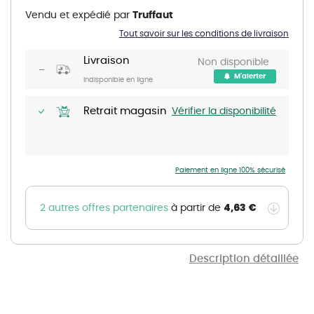
the
Vendu et expédié par
Truffaut
beginning
of
Tout savoir sur les conditions de livraison
the
images
gallery
Livraison
Non disponible
M'alerter
Indisponible en ligne
Retrait magasin
Vérifier la disponibilité
Paiement en ligne 100% sécurisé
4,63 €
2 autres offres partenaires
à partir de
Description détaillée