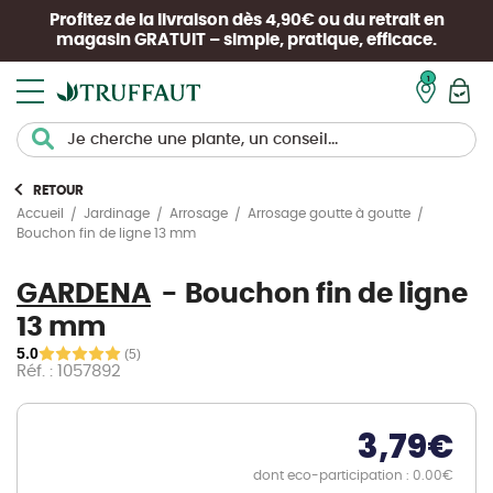
Profitez de la livraison dès 4,90€ ou du retrait en
magasin
GRATUIT
– simple, pratique, efficace.
Mon pan
RETOUR
Accueil
Jardinage
Arrosage
Arrosage goutte à goutte
Bouchon fin de ligne 13 mm
GARDENA
Bouchon fin de ligne
13 mm
5.0
(5)
Réf. : 1057892
3,79
€
dont eco-participation : 0.00€