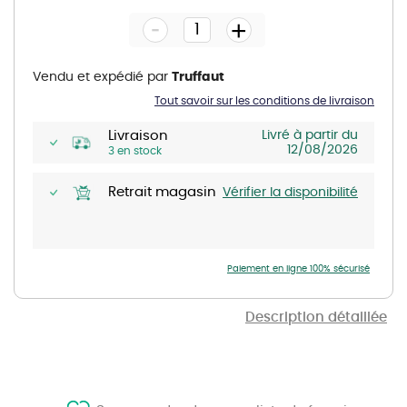
the
-
beginning
+
of
the
images
gallery
Vendu et expédié par
Truffaut
Tout savoir sur les conditions de livraison
Livraison
Livré à partir du
12/08/2026
3 en stock
Retrait magasin
Vérifier la disponibilité
Paiement en ligne 100% sécurisé
Description détaillée