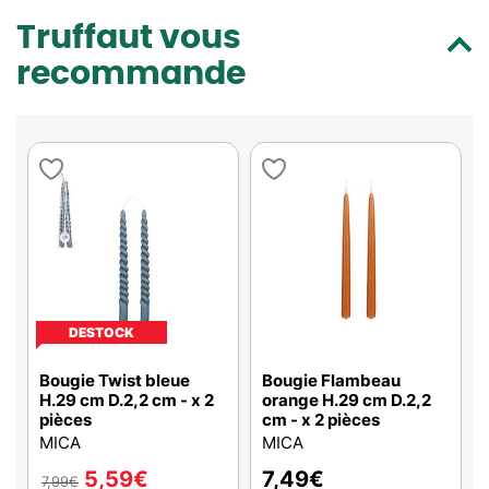
Truffaut vous
recommande
DESTOCK
Bougie Twist bleue
Bougie Flambeau
H.29 cm D.2,2 cm - x 2
orange H.29 cm D.2,2
pièces
cm - x 2 pièces
MICA
MICA
5,59
€
7,49
€
7,99
€