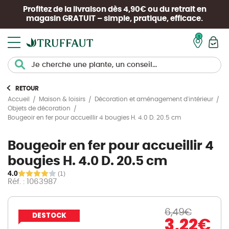
Profitez de la livraison dès 4,90€ ou du retrait en
magasin
GRATUIT
– simple, pratique, efficace.
Mon pan
RETOUR
Accueil
Maison & loisirs
Décoration et aménagement d'intérieur
Objets de décoration
Bougeoir en fer pour accueillir 4 bougies H. 4.0 D. 20.5 cm
Bougeoir en fer pour accueillir 4
bougies H. 4.0 D. 20.5 cm
4.0
(1)
Réf. : 1063987
6,49
€
DESTOCK
3,22
€